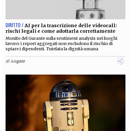
EXTRA
CODICI
RUBRICHE
LIBRI
PROCEEDINGS
PUBBLICITÀ
CONTATTI
DIRITTO /
AI per la trascrizione delle videocall:
rischi legali e come adottarla correttamente
SOCIAL MEDIA
Monito del Garante sulla sentiment analysis nei luoghi
lavoro: i report aggregati non escludono il rischio di
spiare i dipendenti. Tutelata la dignità umana
di
iusgate