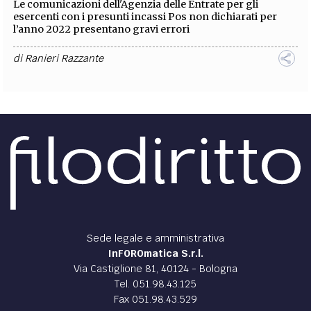
Le comunicazioni dell'Agenzia delle Entrate per gli
esercenti con i presunti incassi Pos non dichiarati per
l’anno 2022 presentano gravi errori
di
Ranieri Razzante
DIRITTO /
La nuova legge tedesca sulle catene di
fornitura e i possibili impatti sulle imprese
italiane
Obblighi per le imprese tedesche di rispettare e far
rispettare ai propri fornitori i diritti umani e ambientali, ex
lege tedesca sulle catene di fornitura
di
Marco De Stefanis
DIRITTO /
La compliance negli uffici giudicanti e
negli enti giudicati: un’Italia “a due velocità”?
Abstract
Nel presente articolo, gli autori si pongono i seguenti tre
interrogativi. Le normative sull’anticorruzione, sulla
trasparenza e sul c.d.
whistleblo
...