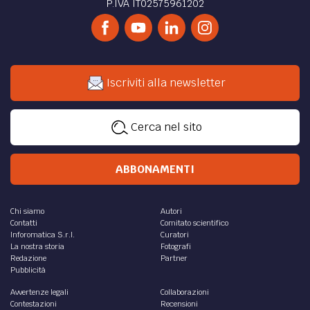
di
Vittore d'Acquarone
,
Riccardo Roscini-Vitali
DIRITTO /
Adeguati assetti organizzativi ex art.
2086, ii co., c.c. e strumenti di prevenzione alla
corruzione
Il tema della compliance delle società in funzione di
prevenzione del rischio reato si impone oggi sempre più
cogente e necessario
di
Alessandro Parrotta
DIRITTO /
Dalla compliance “emergenziale” alla
business compliance: best practices e presidi in
ambito sanctions
Abstract
L’elaborato ha lo scopo di esaminare come e in che modo
la necessità di far fronte al sistema di sanzioni nei
confronti della Federazione Russa...