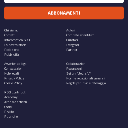
ABBONAMENTI
Chi siamo
Autori
Contatti
Comitato scientifico
Inforomatica S.r.l.
Curatori
La nostra storia
Fotografi
Redazione
Partner
Pubblicità
Avvertenze legali
Collaborazioni
Contestazioni
Recensioni
Note legali
Sei un fotografo?
Privacy Policy
Norme redazionali generali
Cookie Policy
Regole per invio e referaggio
RSS contributi
Academy
Archivio articoli
Codici
Riviste
Rubriche