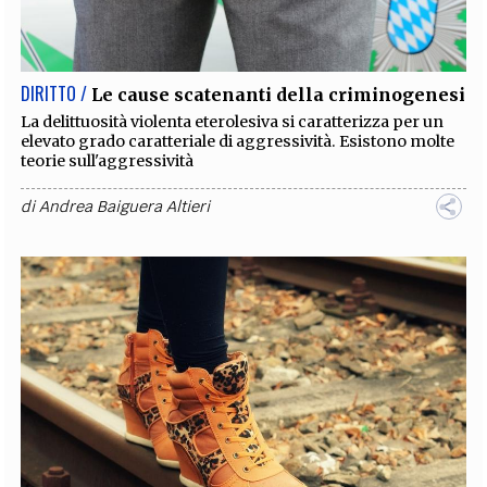
EXTRA
CODICI
RUBRICHE
LIBRI
PROCEEDINGS
PUBBLICITÀ
CONTATTI
DIRITTO /
Le cause scatenanti della criminogenesi
SOCIAL MEDIA
La delittuosità violenta eterolesiva si caratterizza per un
elevato grado caratteriale di aggressività. Esistono molte
teorie sull'aggressività
di
Andrea Baiguera Altieri