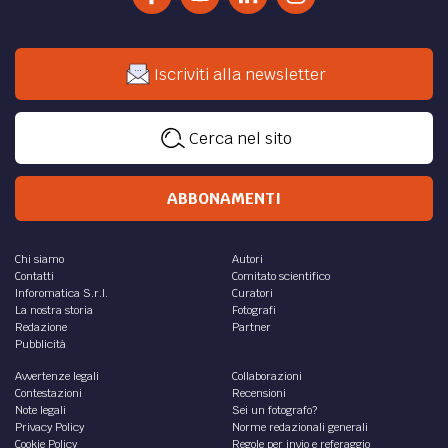
Iscriviti alla newsletter
Cerca nel sito
ABBONAMENTI
Chi siamo
Autori
Contatti
Comitato scientifico
Inforomatica S.r.l.
Curatori
La nostra storia
Fotografi
Redazione
Partner
Pubblicità
Avvertenze legali
Collaborazioni
Contestazioni
Recensioni
Note legali
Sei un fotografo?
Privacy Policy
Norme redazionali generali
Cookie Policy
Regole per invio e referaggio