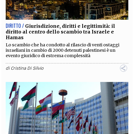
EXTRA
CODICI
RUBRICHE
LIBRI
PROCEEDINGS
PUBBLICITÀ
CONTATTI
DIRITTO /
Giurisdizione, diritti e legittimità: il
diritto al centro dello scambio tra Israele e
SOCIAL MEDIA
Hamas
Lo scambio che ha condotto al rilascio di venti ostaggi
israeliani in cambio di 2000 detenuti palestinesi è un
evento giuridico di estrema complessità
di
Cristina Di Silvio