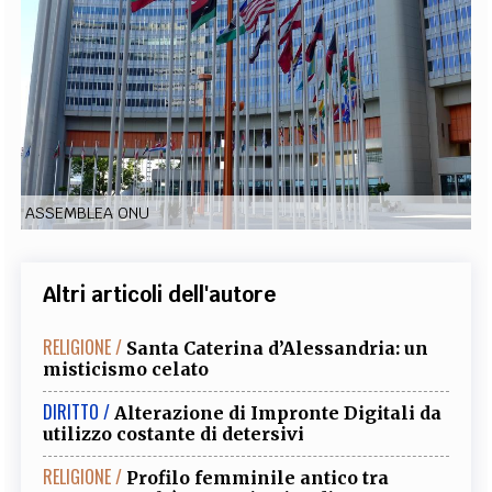
EXTRA
CODICI
RUBRICHE
LIBRI
PROCEEDINGS
PUBBLICITÀ
CONTATTI
SOCIAL MEDIA
ASSEMBLEA ONU
Altri articoli dell'autore
RELIGIONE /
Santa Caterina d’Alessandria: un
misticismo celato
DIRITTO /
Alterazione di Impronte Digitali da
utilizzo costante di detersivi
RELIGIONE /
Profilo femminile antico tra