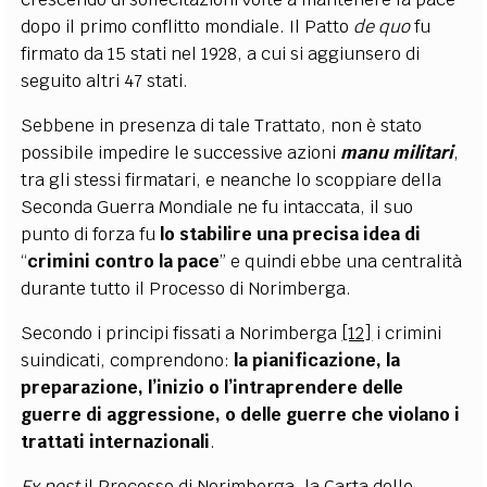
dopo il primo conflitto mondiale. Il Patto
de quo
fu
firmato da 15 stati nel 1928, a cui si aggiunsero di
seguito altri 47 stati.
Sebbene in presenza di tale Trattato, non è stato
possibile impedire le successive azioni
manu militari
,
tra gli stessi firmatari, e neanche lo scoppiare della
Seconda Guerra Mondiale ne fu intaccata, il suo
punto di forza fu
lo stabilire una precisa idea di
“
crimini contro la pace
” e quindi ebbe una centralità
durante tutto il Processo di Norimberga.
Secondo i principi fissati a Norimberga
[12]
i crimini
suindicati, comprendono:
la pianificazione, la
preparazione, l’inizio o l’intraprendere delle
guerre di aggressione, o delle guerre che violano i
trattati internazionali
.
Ex post
il Processo di Norimberga, la Carta delle