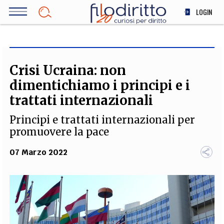
Salta
LOGIN
al
contenuto
DIRITTO
principale
ECONOMIA
SOCIETÀ
Crisi Ucraina: non
MEDICINA
dimentichiamo i principi e i
SCIENZA
trattati internazionali
STORIA E FILOSOFIA
Principi e trattati internazionali per
INNOVAZIONE
promuovere la pace
ALTRO
07 Marzo 2022
TEAM
FILODIRITTO
REDAZIONE
COMITATO SCIENTIFICO
AUTORI
CURATORI
FOTOGRAFI
PARTNER
COLLABORA CON NOI