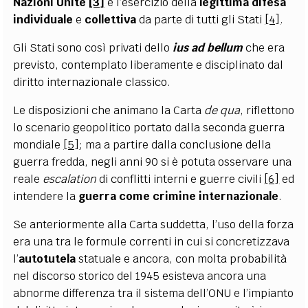
Nazioni Unite
[3]
e l’esercizio della
legittima difesa
individuale
e
collettiva
da parte di tutti gli Stati
[4]
.
Gli Stati sono così privati dello
ius ad bellum
che era
previsto, contemplato liberamente e disciplinato dal
diritto internazionale classico.
Le disposizioni che animano la Carta
de qua
, riflettono
lo scenario geopolitico portato dalla seconda guerra
mondiale
[5]
; ma a partire dalla conclusione della
guerra fredda, negli anni 90 si è potuta osservare una
reale
escalation
di conflitti interni e guerre civili
[6]
ed
intendere la
guerra come crimine internazionale
.
Se anteriormente alla Carta suddetta, l’uso della forza
era una tra le formule correnti in cui si concretizzava
l’
autotutela
statuale e ancora, con molta probabilità
nel discorso storico del 1945 esisteva ancora una
abnorme differenza tra il sistema dell’ONU e l’impianto