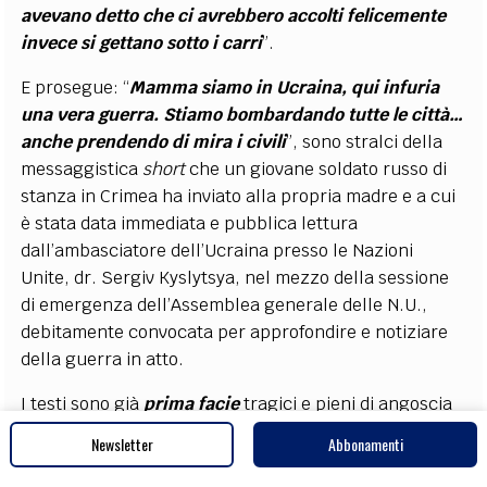
avevano detto che ci avrebbero accolti felicemente
invece si gettano sotto i carri
”.
E prosegue: “
Mamma siamo in Ucraina, qui infuria
una vera guerra. Stiamo bombardando tutte le città…
anche prendendo di mira i civili
”, sono stralci della
messaggistica
short
che un giovane soldato russo di
stanza in Crimea ha inviato alla propria madre e a cui
è stata data immediata e pubblica lettura
dall’ambasciatore dell’Ucraina presso le Nazioni
Unite, dr. Sergiv Kyslytsya, nel mezzo della sessione
di emergenza dell’Assemblea generale delle N.U.,
debitamente convocata per approfondire e notiziare
della guerra in atto.
I testi sono già
prima facie
tragici e pieni di angoscia
seppur riportati con netta e lucida franchezza, v’è
Newsletter
Abbonamenti
una reale ammissione di responsabilità di quanto
accade e si va profilando in Ucraina dall’inizio delle