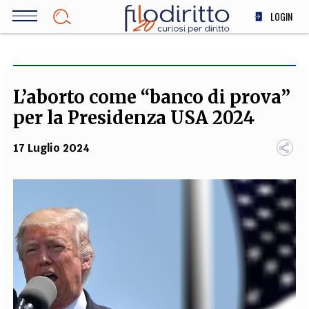
Salta
LOGIN
al
contenuto
DIRITTO
principale
ECONOMIA
SOCIETÀ
L’aborto come “banco di prova”
MEDICINA
per la Presidenza USA 2024
SCIENZA
17 Luglio 2024
STORIA E FILOSOFIA
INNOVAZIONE
ALTRO
TEAM
FILODIRITTO
REDAZIONE
COMITATO SCIENTIFICO
AUTORI
CURATORI
FOTOGRAFI
PARTNER
COLLABORA CON NOI