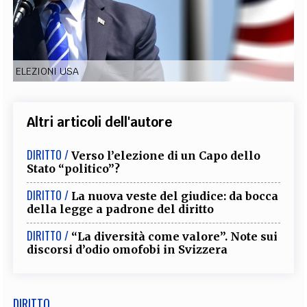
EXTRA
CODICI
RUBRICHE
LIBRI
PROCEEDINGS
PUBBLICITÀ
CONTATTI
ELEZIONI USA
SOCIAL MEDIA
Altri articoli dell'autore
DIRITTO /
Verso l’elezione di un Capo dello
Stato “politico”?
DIRITTO /
La nuova veste del giudice: da bocca
della legge a padrone del diritto
DIRITTO /
“La diversità come valore”. Note sui
discorsi d’odio omofobi in Svizzera
DIRITTO