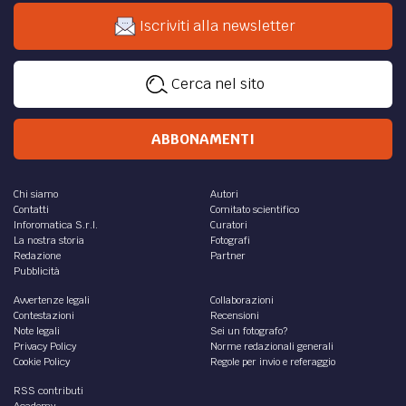
Iscriviti alla newsletter
Cerca nel sito
ABBONAMENTI
Chi siamo
Autori
Contatti
Comitato scientifico
Inforomatica S.r.l.
Curatori
La nostra storia
Fotografi
Redazione
Partner
Pubblicità
Avvertenze legali
Collaborazioni
Contestazioni
Recensioni
Note legali
Sei un fotografo?
Privacy Policy
Norme redazionali generali
Cookie Policy
Regole per invio e referaggio
RSS contributi
Academy