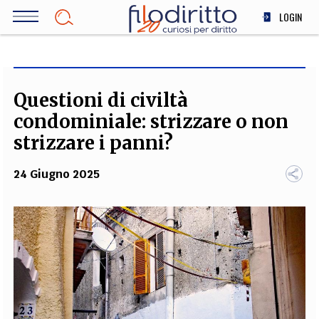
Salta
LOGIN
al
contenuto
DIRITTO
principale
ECONOMIA
SOCIETÀ
Questioni di civiltà
MEDICINA
condominiale: strizzare o non
SCIENZA
strizzare i panni?
STORIA E FILOSOFIA
24 Giugno 2025
INNOVAZIONE
ALTRO
TEAM
FILODIRITTO
REDAZIONE
COMITATO SCIENTIFICO
AUTORI
CURATORI
FOTOGRAFI
PARTNER
COLLABORA CON NOI