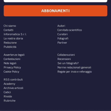
ABBONAMENTI
Chi siamo
Autori
Contatti
Comitato scientifico
Inforomatica S.r.l.
Curatori
La nostra storia
Fotografi
Redazione
Partner
Pubblicità
Avvertenze legali
Collaborazioni
Contestazioni
Recensioni
Note legali
Sei un fotografo?
Privacy Policy
Norme redazionali generali
Cookie Policy
Regole per invio e referaggio
RSS contributi
Academy
Archivio articoli
Codici
Riviste
Rubriche