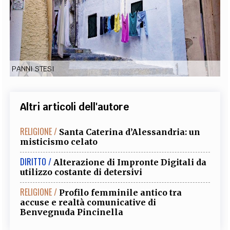
EXTRA
CODICI
RUBRICHE
LIBRI
PROCEEDINGS
PUBBLICITÀ
CONTATTI
SOCIAL MEDIA
PANNI STESI
Altri articoli dell'autore
RELIGIONE /
Santa Caterina d’Alessandria: un
misticismo celato
DIRITTO /
Alterazione di Impronte Digitali da
utilizzo costante di detersivi
RELIGIONE /
Profilo femminile antico tra
accuse e realtà comunicative di
Benvegnuda Pincinella