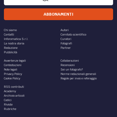
ABBONAMENTI
Chi siamo
Autori
Contatti
Comitato scientifico
Inforomatica S.r.l.
Curatori
La nostra storia
Fotografi
Redazione
Partner
Pubblicità
Avvertenze legali
Collaborazioni
Contestazioni
Recensioni
Note legali
Sei un fotografo?
Privacy Policy
Norme redazionali generali
Cookie Policy
Regole per invio e referaggio
RSS contributi
Academy
Archivio articoli
Codici
Riviste
Rubriche