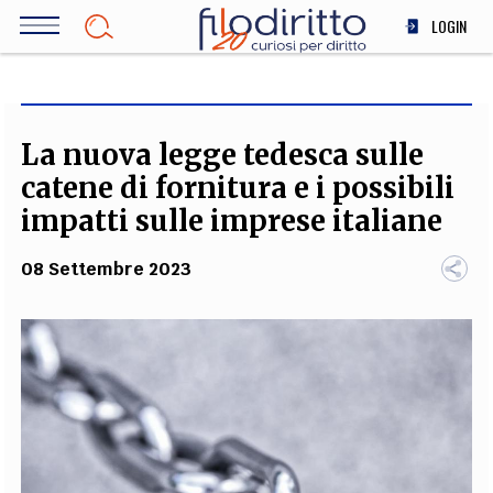
Salta
LOGIN
al
contenuto
DIRITTO
principale
ECONOMIA
SOCIETÀ
La nuova legge tedesca sulle
MEDICINA
catene di fornitura e i possibili
SCIENZA
impatti sulle imprese italiane
STORIA E FILOSOFIA
08 Settembre 2023
INNOVAZIONE
ALTRO
TEAM
FILODIRITTO
REDAZIONE
COMITATO SCIENTIFICO
AUTORI
CURATORI
FOTOGRAFI
PARTNER
COLLABORA CON NOI