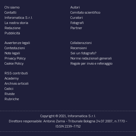
Chi siamo
Autori
Contatti
Comitato scientifico
Inforomatica S.r.l.
Curatori
La nostra storia
Fotografi
Redazione
Partner
Pubblicità
Avvertenze legali
Collaborazioni
Contestazioni
Recensioni
Note legali
Sei un fotografo?
Privacy Policy
Norme redazionali generali
Cookie Policy
Regole per invio e referaggio
RSS contributi
Academy
Archivio articoli
Codici
Riviste
Rubriche
Copyright © 2021, Inforomatica S.r.l.
Direttore responsabile: Antonio Zama - Tribunale Bologna 24.07.2007, n.7770 -
ISSN 2239-7752