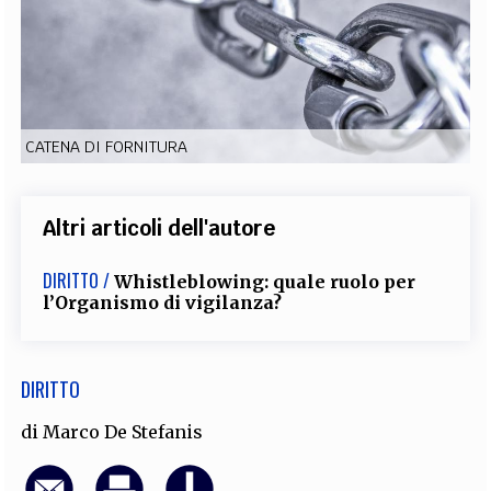
EXTRA
CODICI
RUBRICHE
LIBRI
PROCEEDINGS
PUBBLICITÀ
CONTATTI
SOCIAL MEDIA
CATENA DI FORNITURA
Altri articoli dell'autore
DIRITTO /
Whistleblowing: quale ruolo per
l’Organismo di vigilanza?
DIRITTO
di
Marco De Stefanis