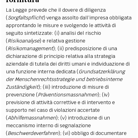
La Legge prevede che il dovere di diligenza
(
Sorgfaltspflicht
) venga assolto dall’impresa obbligata
approntando le misure e svolgendo le attività di
seguito sintetizzate: (i) analisi del rischio
(
Risikoanalyse
) e relativa gestione
(
Risikomanagement
); (ii) predisposizione di una
dichiarazione di principio relativa alla strategia
aziendale di tutela dei diritti umani e individuazione di
una funzione interna dedicata (
Grundsatzerkl
ä
rung
der Menschenrechtsstrategie und betriebsinterne
Zust
ä
ndigkeit
); (iii) introduzione di misure di
prevenzione (
Pr
ä
ventionsmassnahmen
); (iv)
previsione di attività correttive e di intervento e
supporto nel caso di violazioni accertate
(
Abhilfemassnahmen
); (v) introduzione di un
meccanismo interno di segnalazione
(
Beschwerdeverfahren
); (vi) obbligo di documentare