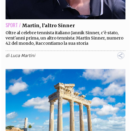
EXTRA
CODICI
RUBRICHE
LIBRI
PROCEEDINGS
PUBBLICITÀ
CONTATTI
SPORT /
Martin, l’altro Sinner
SOCIAL MEDIA
Oltre al celebre tennista italiano Jannik Sinner, c'è stato,
vent'anni prima, un altro tennista: Martin Sinner, numero
42 del mondo, Raccontiamo la sua storia
di
Luca Martini