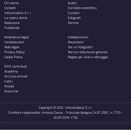
sanzioni a chi gestisce i flussi di immigrati illegali diretti
ad attraversare i confini della Ue.
di
ANALISIDIFESA
STORIA /
Ferdinand von Schill: capitano degli
insorgenti prussiani
Il condottiero dei corpi franchi che, contro gli ordini dei
superiori, nel 1809 scese in campo contro l’invasore
napoleonico nella Germania settentrionale.
di
Oscar Sanguinetti
ATTUALITÀ /
La Germania punta al trasporto su
ferro (ISPI)
La crisi climatica e i cambiamenti per il Covid-19, hanno
convinto il governo tedesco ad accelerare la transizione
verso una mobilità sostenibile.
di
Redazione ISPI