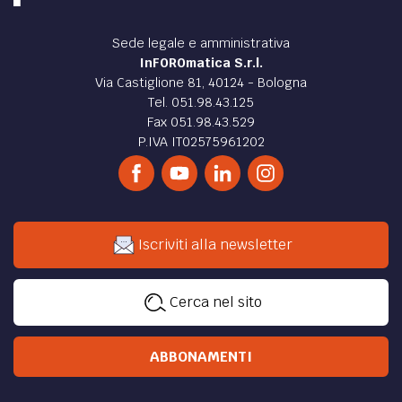
ECONOMIA /
Crowdfunding: è nato un nuovo
mercato unico in Europa!
Nuove prospettive di crescita economica grazie al
regolamento ECSP: spunti di riflessione sul nuovo
mercato europeo del crowdinvesting.
di
Beatrice Amuro
STORIA /
Polonia-Germania, la Lettera che favorì
la riconciliazione
Si apre una mostra a Roma a ricordo dell’importanza della
lettera scritta dai vescovi polacchi a quelli tedeschi per la
riconciliazione delle due nazioni.
di
La Nuova Bussola Quotidiana
ATTUALITÀ /
L’Europa teme le “armi di migrazione
di massa” ma solo se minacciano la Germania
Tutta l’Europa è in allarme e non lesina minacce e ulteriori