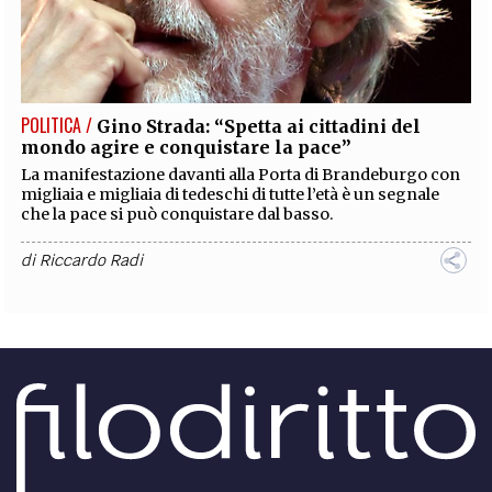
POLITICA /
Gino Strada: “Spetta ai cittadini del
mondo agire e conquistare la pace”
La manifestazione davanti alla Porta di Brandeburgo con
migliaia e migliaia di tedeschi di tutte l’età è un segnale
che la pace si può conquistare dal basso.
di
Riccardo Radi
POLITICA /
E se fosse la Germania la responsabile
della crisi ucraina
La Germania è tra le maggiori responsabili della
penetrazione della Russia nei territori ucraini. E' quanto
sostiene un articolo di politico.com.
di
Luca Martini