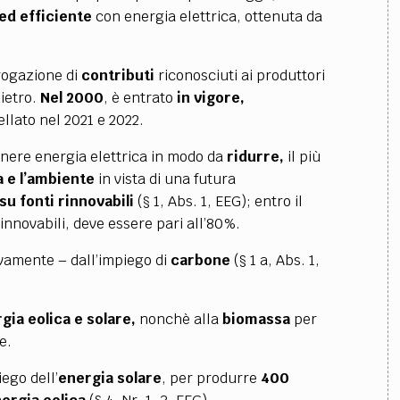
 ed
efficiente
con energia elettrica, ottenuta da
rogazione di
contributi
riconosciuti ai produttori
dietro.
Nel 2000
, è entrato
in vigore,
llato nel 2021 e 2022.
tenere energia elettrica in modo da
ridurre,
il più
a e l’ambiente
in vista di una futura
u fonti rinnovabili
(§ 1, Abs. 1, EEG); entro il
innovabili, deve essere pari all’80%.
vamente – dall’impiego di
carbone
(§ 1 a, Abs. 1,
gia eolica e solare,
nonchè alla
biomassa
per
e.
iego dell’
energia solare
, per produrre
400