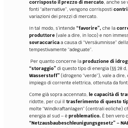
corrisposto
il prezzo di mercato
, anche se 
fonti “alternative”, vengono corrisposti
contr
variazioni dei prezzi di mercato.
In tal modo, s’intende
“favorire”,
che la
corr
produttore
(vale a dire, in loco) e non imme
sovraccarica
a causa di “Versäumnisse” della 
tempestivamente “adeguate”.
Per quanto concerne la
produzione di idro
“storaggio”
di questo tipo di energia (§§ 28 d,
Wasserstoff”
(idrogeno “verde”), vale a dire,
impiego di corrente elettrica, ottenuta da fonti
Come già sopra accennato,
le capacità di tr
ridotte, per cui il
trasferimento di questo ti
molte “Windkraftanlagen” (centrali eoliche) c
energia al sud – è
problematico.
È ben vero c
“Netzausbaubeschleunigungsgesetz” –
NA