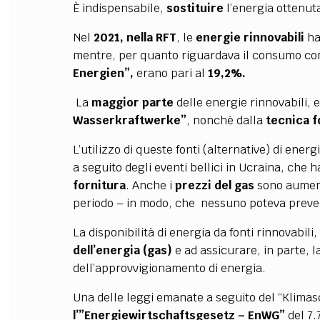
È indispensabile,
sostituire
l’energia ottenuta
Nel
2021, nella RFT
, le
energie rinnovabili
ha
mentre, per quanto riguardava il consumo com
Energien”,
erano pari al
19,2%.
La
maggior parte
delle energie rinnovabili, e
Wasserkraftwerke”
, nonchè dalla
tecnica f
L’utilizzo di queste fonti (alternative) di ene
a seguito degli eventi bellici in Ucraina, che
fornitura
. Anche i
prezzi del gas
sono aument
periodo – in modo, che nessuno poteva preve
La disponibilità di energia da fonti rinnovabili
dell’energia (gas)
e ad assicurare, in parte, l
dell’approvvigionamento di energia.
Una delle leggi emanate a seguito del “Klimas
l’”Energiewirtschaftsgesetz – EnWG”
del 7.