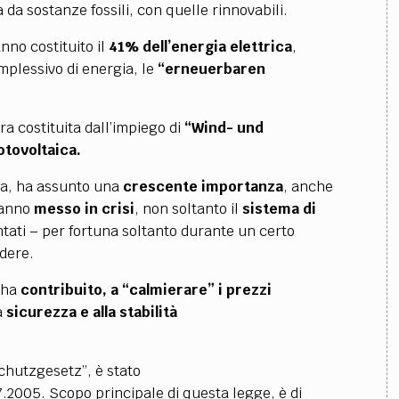
 da sostanze fossili, con quelle rinnovabili.
nno costituito il
41%
dell’energia elettrica
,
plessivo di energia, le
“erneuerbaren
ra costituita dall’impiego di
“Wind- und
otovoltaica.
rgia, ha assunto una
crescente importanza
, anche
 hanno
messo in crisi
, non soltanto il
sistema di
ati – per fortuna soltanto durante un certo
dere.
, ha
contribuito, a
“calmierare” i prezzi
a
sicurezza e alla stabilità
chutzgesetz”, è stato
7.2005. Scopo principale di questa legge, è di