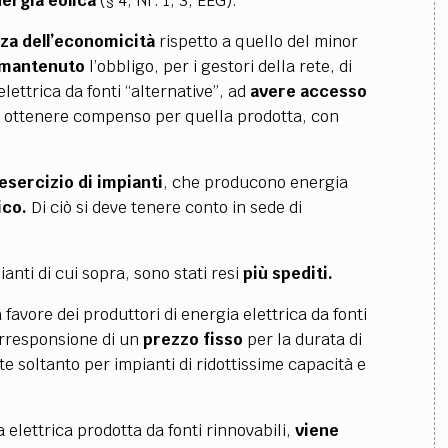
ergia eolica
(§ 4, Nr. 1, 3, EEG).
za dell’economicità
rispetto a quello del minor
mantenuto
l’obbligo, per i gestori della rete, di
ettrica da fonti “alternative”, ad
avere accesso
di ottenere compenso per quella prodotta, con
esercizio di impianti
, che producono energia
ico.
Di ciò si deve tenere conto in sede di
anti di cui sopra, sono stati resi
più spediti.
 favore dei produttori di energia elettrica da fonti
corresponsione di un
prezzo fisso
per la durata di
e soltanto per impianti di ridottissime capacità e
 elettrica prodotta da fonti rinnovabili,
viene