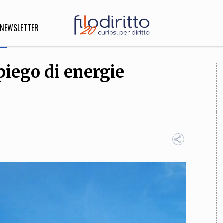
NEWSLETTER
piego di energie
DIRITTO
lità,
o, Esteri
SOFIA
INNOVAZIONE
che,
Scienze informatiche,
Arte,
ligione
Architettura, Ingegneria