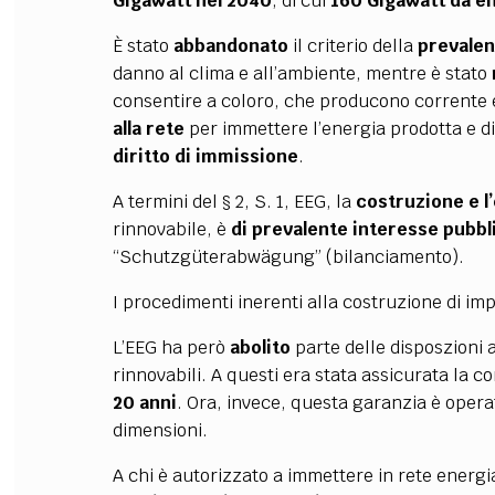
Gigawatt nel 2040
, di cui
160 Gigawatt da en
È stato
abbandonato
il criterio della
prevalen
danno al clima e all’ambiente, mentre è stato
consentire a coloro, che producono corrente el
alla rete
per immettere l’energia prodotta e 
diritto di immissione
.
A termini del § 2, S. 1, EEG, la
costruzione e l’
rinnovabile, è
di prevalente interesse
pubbl
“Schutzgüterabwägung” (bilanciamento).
I procedimenti inerenti alla costruzione di impi
L’EEG ha però
abolito
parte delle disposzioni a
rinnovabili. A questi era stata assicurata la 
20 anni
. Ora, invece, questa garanzia è operat
dimensioni.
A chi è autorizzato a immettere in rete energia