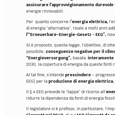
assicurare l’approvvigionamento durevole
energie rinnovabili.
Per quanto concerne l
’energia elettrica,
l’e
di energia “alternativa”, risale a molti anni ad
l’“Erneuerbare–Energie-Gesetz - EEG”,
nove
Si è proposto, questa legge, l’obiettivo, di ot
possibile,
conseguenze negative per il
clim
“Energieversorgung”,
basata
interamente s
2030, la copertura di energia da queste fonti r
Al tal fine, s’intende
prescindere
– progressi
EEG) per la
produzione di energia elettrica.
Il § 4 EEG prevede le “tappe” di ricorso all’
ener
ridurre la dipendenza da fonti di energia fossil
Il legislatore si è prefisso, in particolare, l’imp