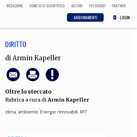
REDAZIONE
COMITATO SCIENTIFICO
AUTORI
FOTOGRAFI
PARTNER
ABBONAMENTI
LOGIN
DIRITTO
SCIENZA
ECONOMIA
Matematica, Fisica,
di
Armin Kapeller
Biologia, Cifrematica,
Medicina
Oltre lo steccato
CULTURA
Rubrica a cura di
Armin Kapeller
 Cinema, Musica,
Letteratura
clima
,
ambiente
,
Energie rinnovabili
,
RFT