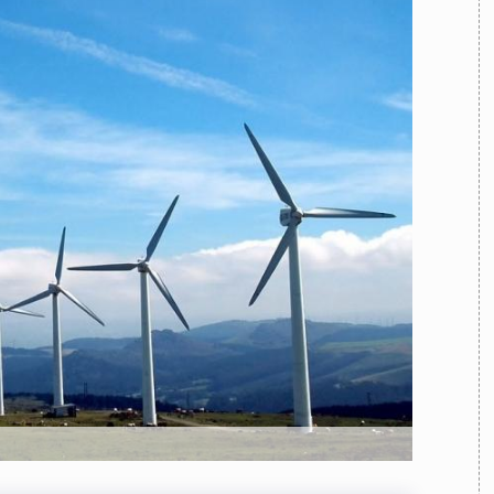
TEAM
AZIONE
COMITATO SCIENTIFICO
AUTORI
CURATORI
FOTOGRAFI
PARTNER
C
EXTRA
CODICI
RUBRICHE
LIBRI
PROCEEDINGS
PUBBLICITÀ
CONTATTI
SOCIAL MEDIA