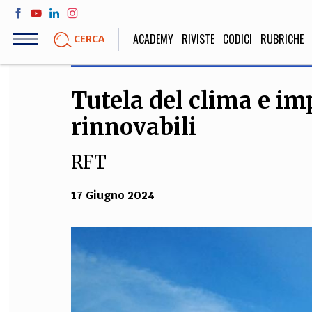
Salta
al
ACADEMY
RIVISTE
CODICI
RUBRICHE
CERCA
contenuto
principale
Tutela del clima e im
LIFE STYLE
SOCIETÀ
rinnovabili
Sport, Cucina, Viaggi,
Politica, Attua
Moda
Educazione, Lavor
RFT
17 Giugno 2024
STORIA E FILO
Scienze stori
umanistiche, Re