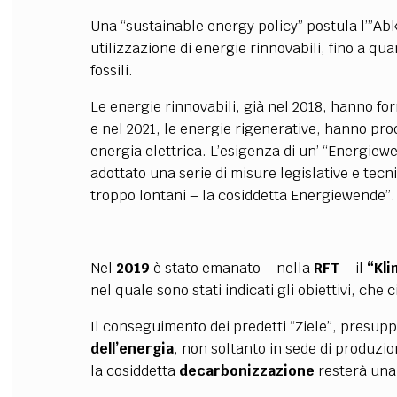
Una “sustainable energy policy” postula l’”Abk
utilizzazione di energie rinnovabili, fino a q
fossili.
Le energie rinnovabili, già nel 2018, hanno for
e nel 2021, le energie rigenerative, hanno pro
energia elettrica. L’esigenza di un’ “Energiew
adottato una serie di misure legislative e tecn
troppo lontani – la cosiddetta Energiewende”.
Nel
2019
è stato emanato – nella
RFT
– il
“Kl
nel quale sono stati indicati gli obiettivi, ch
Il conseguimento dei predetti “Ziele”, presu
dell’energia
, non soltanto in sede di produzio
la cosiddetta
decarbonizzazione
resterà una