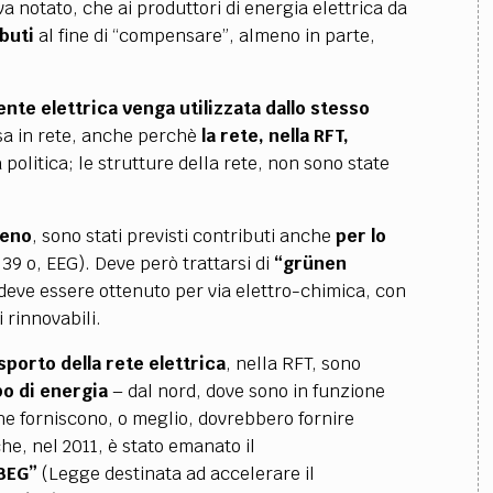
va notato, che ai produttori di energia elettrica da
ibuti
al fine di “compensare”, almeno in parte,
ente elettrica venga
utilizzata dallo stesso
ssa in rete, anche perchè
la rete, nella RFT,
politica; le strutture della rete, non sono state
geno
, sono stati previsti contributi anche
per lo
 39 o, EEG). Deve però trattarsi di
“grünen
 deve essere ottenuto per via elettro-chimica, con
 rinnovabili.
asporto della rete
elettrica
, nella RFT, sono
po di energia
– dal nord, dove sono in funzione
he forniscono, o meglio, dovrebbero fornire
he, nel 2011, è stato emanato il
BEG”
(Legge destinata ad accelerare il