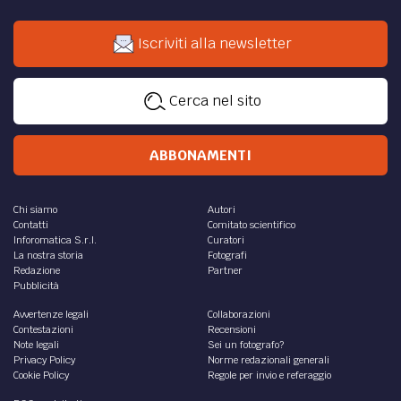
Iscriviti alla newsletter
Cerca nel sito
ABBONAMENTI
Chi siamo
Autori
Contatti
Comitato scientifico
Inforomatica S.r.l.
Curatori
La nostra storia
Fotografi
Redazione
Partner
Pubblicità
Avvertenze legali
Collaborazioni
Contestazioni
Recensioni
Note legali
Sei un fotografo?
Privacy Policy
Norme redazionali generali
Cookie Policy
Regole per invio e referaggio