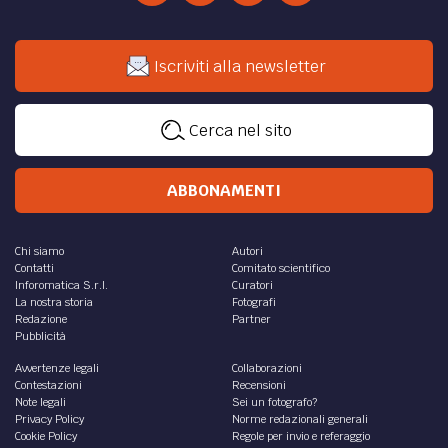
Iscriviti alla newsletter
Cerca nel sito
ABBONAMENTI
Chi siamo
Autori
Contatti
Comitato scientifico
Inforomatica S.r.l.
Curatori
La nostra storia
Fotografi
Redazione
Partner
Pubblicità
Avvertenze legali
Collaborazioni
Contestazioni
Recensioni
Note legali
Sei un fotografo?
Privacy Policy
Norme redazionali generali
Cookie Policy
Regole per invio e referaggio