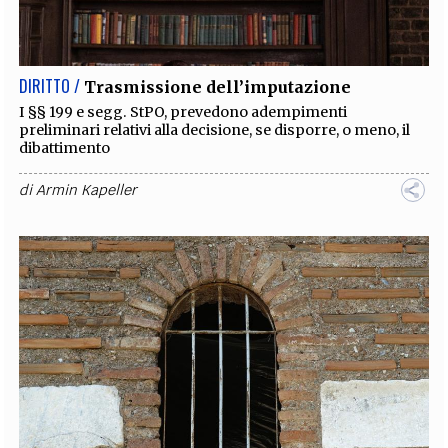
EXTRA
CODICI
RUBRICHE
LIBRI
PROCEEDINGS
PUBBLICITÀ
CONTATTI
DIRITTO /
Trasmissione dell’imputazione
SOCIAL MEDIA
I §§ 199 e segg. StPO, prevedono adempimenti
preliminari relativi alla decisione, se disporre, o meno, il
dibattimento
di
Armin Kapeller