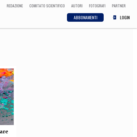
REDAZIONE
COMITATO SCIENTIFICO
AUTORI
FOTOGRAFI
PARTNER
ABBONAMENTI
LOGIN
SCIENZA
ECONOMIA
Matematica, Fisica,
Biologia, Cifrematica,
Medicina
CULTURA
 Cinema, Musica,
Letteratura
lare