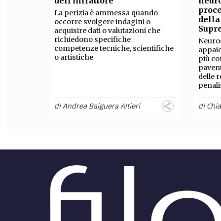
dell'infrattore
neuro
proce
La perizia è ammessa quando
FILODIRITTO
RED
della
occorre svolgere indagini o
Supr
acquisire dati o valutazioni che
richiedono specifiche
Neuro
competenze tecniche, scientifiche
appai
o artistiche
più co
paven
delle 
penalis
di
Andrea Baiguera Altieri
di
Chia