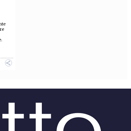
OLLABORA CON NOI
nte
re
e.