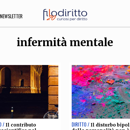
NEWSLETTER
infermità mentale
DIRITTO
lità,
o, Esteri
SOFIA
INNOVAZIONE
che,
Scienze informatiche,
Arte,
ligione
Architettura, Ingegneria
O /
DIRITTO /
Il contributo
Il disturbo bipo