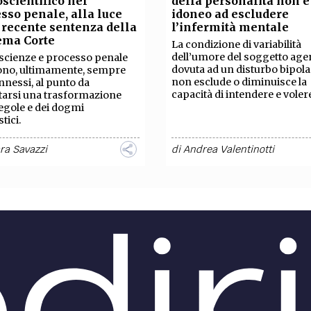
scientifico nel
della personalità non è
TEAM
sso penale, alla luce
idoneo ad escludere
AZIONE
COMITATO SCIENTIFICO
AUTORI
CURATORI
FOTOGRAFI
PARTNER
C
 recente sentenza della
l’infermità mentale
ema Corte
La condizione di variabilità
dell’umore del soggetto age
scienze e processo penale
EXTRA
dovuta ad un disturbo bipola
ono, ultimamente, sempre
non esclude o diminuisce la
nnessi, al punto da
CODICI
RUBRICHE
LIBRI
PROCEEDINGS
PUBBLICITÀ
CONTATTI
capacità di intendere e voler
tarsi una trasformazione
regole e dei dogmi
tici.
SOCIAL MEDIA
ra Savazzi
di
Andrea Valentinotti