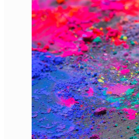
FILODIRITTO
RED