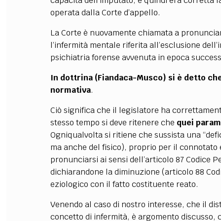
capacità dell’imputato, e quindi era corretta l
operata dalla Corte d’appello.
La Corte è nuovamente chiamata a pronunciar
l’infermità mentale riferita all’esclusione dell
psichiatria forense avvenuta in epoca successi
In dottrina (Fiandaca-Musco) si è detto che
normativa
.
Ciò significa che il legislatore ha correttame
stesso tempo si deve ritenere che
quei param
Ogniqualvolta si ritiene che sussista una “defi
ma anche del fisico), proprio per il connotato 
pronunciarsi ai sensi dell’articolo 87 Codice P
dichiarandone la diminuzione (articolo 88 Cod
eziologico con il fatto costituente reato.
Venendo al caso di nostro interesse, che il di
concetto di infermità, è argomento discusso, c