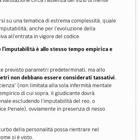
a valutazione circa l’assenza del vizio di mente
si su una tematica di estrema complessità, quale
’imputabilità, anche per l’evoluzione della
va all’entrata in vigore del codice.
 l’imputabilità è allo stesso tempo empirica e
nte previsto parametri predeterminati, ma allo
etri non debbano essere considerati tassativi
.
cienza” (non limitata alla sola infermità mentale
empirico di cui sopra, il giudicante dovrà
enale escludendo l’imputabilità del reo, o
ice Penale), ovviamente in presenza di nesso
sturbo della personalità possa rientrare nel
ome si è visto.