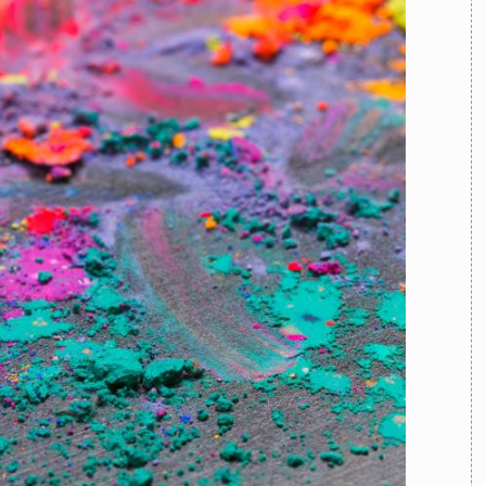
TEAM
AZIONE
COMITATO SCIENTIFICO
AUTORI
CURATORI
FOTOGRAFI
PARTNER
C
EXTRA
CODICI
RUBRICHE
LIBRI
PROCEEDINGS
PUBBLICITÀ
CONTATTI
SOCIAL MEDIA