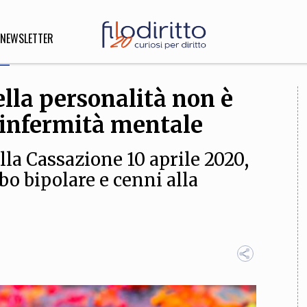
NEWSLETTER
ella personalità non è
DIRITTO
’infermità mentale
lità,
o, Esteri
lla Cassazione 10 aprile 2020,
bo bipolare e cenni alla
SOFIA
INNOVAZIONE
che,
Scienze informatiche,
Arte,
ligione
Architettura, Ingegneria