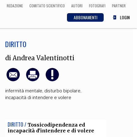
REDAZIONE
COMITATO SCIENTIFICO
AUTORI
FOTOGRAFI
PARTNER
ABBONAMENTI
LOGIN
DIRITTO
SCIENZA
ECONOMIA
Matematica, Fisica,
di
Andrea Valentinotti
Biologia, Cifrematica,
Medicina
infermità mentale
,
disturbo bipolare
,
CULTURA
incapacità di intendere e volere
 Cinema, Musica,
Letteratura
DIRITTO /
Tossicodipendenza ed
incapacità d'intendere e di volere