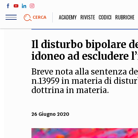
Salta
al
ACADEMY
RIVISTE
CODICI
RUBRICHE
CERCA
contenuto
principale
Il disturbo bipolare d
LIFE STYLE
SOCIETÀ
idoneo ad escludere l
Sport, Cucina, Viaggi,
Politica, Attua
Moda
Educazione, Lavor
Breve nota alla sentenza de
n.13959 in materia di distur
dottrina in materia.
STORIA E FILO
Scienze stori
umanistiche, Re
26 Giugno 2020