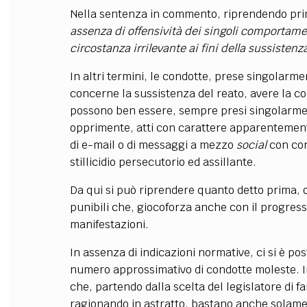
Nella sentenza in commento, riprendendo princi
assenza di offensività dei singoli comportament
circostanza irrilevante ai fini della sussisten
In altri termini, le condotte, prese singolar
concerne la sussistenza del reato, avere la c
possono ben essere, sempre presi singolarment
opprimente, atti con carattere apparentemente l
di e-mail o di messaggi a mezzo
social
con con
stillicidio persecutorio ed assillante.
Da qui si può riprendere quanto detto prima, os
punibili che, giocoforza anche con il progres
manifestazioni.
In assenza di indicazioni normative, ci si è pos
numero approssimativo di condotte moleste. In 
che, partendo dalla scelta del legislatore di f
ragionando in astratto, bastano anche solame