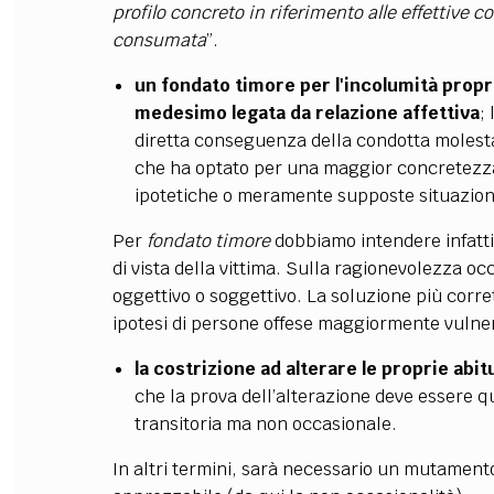
profilo concreto in riferimento alle effettive c
consumata
”.
un fondato timore per l'incolumità propr
medesimo legata da relazione affettiva
;
diretta conseguenza della condotta molesta, 
che ha optato per una maggior concretezza d
ipotetiche o meramente supposte situazioni 
Per
fondato timore
dobbiamo intendere infatti
di vista della vittima. Sulla ragionevolezza o
oggettivo o soggettivo. La soluzione più corr
ipotesi di persone offese maggiormente vulner
la costrizione ad alterare le proprie abitu
che la prova dell’alterazione deve essere 
transitoria ma non occasionale.
In altri termini, sarà necessario un mutamento