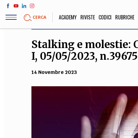
Salta
al
ACADEMY
RIVISTE
CODICI
RUBRICHE
CERCA
contenuto
principale
Stalking e molestie: 
LIFE STYLE
SOCIETÀ
I, 05/05/2023, n.39675
Sport, Cucina, Viaggi,
Politica, Attua
Moda
Educazione, Lavor
14 Novembre 2023
STORIA E FILO
Scienze stori
umanistiche, Re