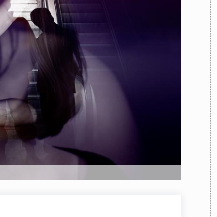
TEAM
AZIONE
COMITATO SCIENTIFICO
AUTORI
CURATORI
FOTOGRAFI
PARTNER
C
EXTRA
CODICI
RUBRICHE
LIBRI
PROCEEDINGS
PUBBLICITÀ
CONTATTI
SOCIAL MEDIA