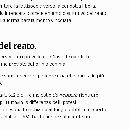
ntare la fattispecie verso la condotta libera.
 da intendersi come elemento costitutivo del reato,
ella forma parzialmente vincolata.
del reato.
persecutori prevede due “fasi”: le condotte
forme previste dal primo comma.
ne sono, occorre spendere qualche parola in più
e.
art. 612 c.p., le molestie
dovrebbero
rientrare
. Tuttavia, a differenza dell’ipotesi
lcun esplicito richiamo al luogo pubblico o aperto
nita dall’art. 660 basta anche solamente un