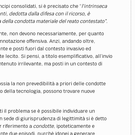
pi consolidati, si è precisato che “
l'intrinseca
i, dedotta dalla difesa con il ricorso, è
za della condotta materiale del reato contestato”.
mente, non devono necessariamente, per quanto
onnotazione offensiva. Anzi, andando oltre,
e e posti fuori dal contesto invasivo ed
ecito. Si pensi, a titolo esemplificativo, all’invio
tenuto irrilevante, ma posti in un contesto di
sia la non prevedibilità a priori delle condotte
so della tecnologia, possono trovare nuove
ti il problema se è possibile individuare un
sede di giurisprudenza di legittimità si è detto
ar riferimento a
condotte
, ipoteticamente e
nte due episodi, purchè idonei a generare