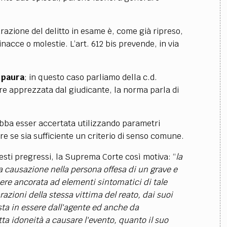
azione del delitto in esame è, come già ripreso,
acce o molestie. L’art. 612 bis prevende, in via
i paura
; in questo caso parliamo della c.d.
ere apprezzata dal giudicante, la norma parla di
bba esser accertata utilizzando parametri
ure se sia sufficiente un criterio di senso comune.
sti pregressi, la Suprema Corte così motiva: “
la
lla causazione nella persona offesa di un grave e
ere ancorata ad elementi sintomatici di tale
azioni della stessa vittima del reato, dai suoi
a in essere dall'agente ed anche da
ta idoneità a causare l'evento, quanto il suo