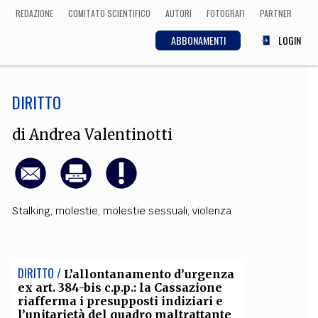
REDAZIONE
COMITATO SCIENTIFICO
AUTORI
FOTOGRAFI
PARTNER
ABBONAMENTI
LOGIN
DIRITTO
SCIENZA
ECONOMIA
Matematica, Fisica,
di
Andrea Valentinotti
Biologia, Cifrematica,
Medicina
Stalking
,
molestie
,
molestie sessuali
,
violenza
CULTURA
 Cinema, Musica,
Letteratura
DIRITTO /
L’allontanamento d’urgenza
ex art. 384-bis c.p.p.: la Cassazione
riafferma i presupposti indiziari e
l’unitarietà del quadro maltrattante