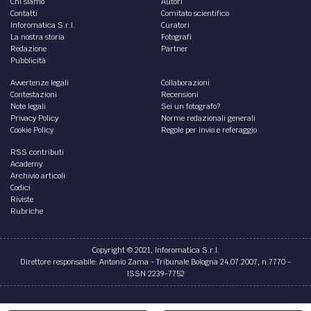
Chi siamo
Autori
Contatti
Comitato scientifico
Inforomatica S.r.l.
Curatori
La nostra storia
Fotografi
Redazione
Partner
Pubblicità
Avvertenze legali
Collaborazioni
Contestazioni
Recensioni
Note legali
Sei un fotografo?
Privacy Policy
Norme redazionali generali
Cookie Policy
Regole per invio e referaggio
RSS contributi
Academy
Archivio articoli
Codici
Riviste
Rubriche
Copyright © 2021, Inforomatica S.r.l.
Direttore responsabile: Antonio Zama - Tribunale Bologna 24.07.2007, n.7770 -
ISSN 2239-7752