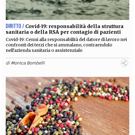
EXTRA
CODICI
RUBRICHE
LIBRI
PROCEEDINGS
PUBBLICITÀ
CONTATTI
DIRITTO /
Covid-19: responsabilità della struttura
sanitaria o della RSA per contagio di pazienti
SOCIAL MEDIA
Covid-19: Cenni alla responsabilità del datore di lavoro nei
confronti dei terzi che si ammalano, contraendolo
nell'azienda sanitaria o assistenziale.
di
Monica Bombelli