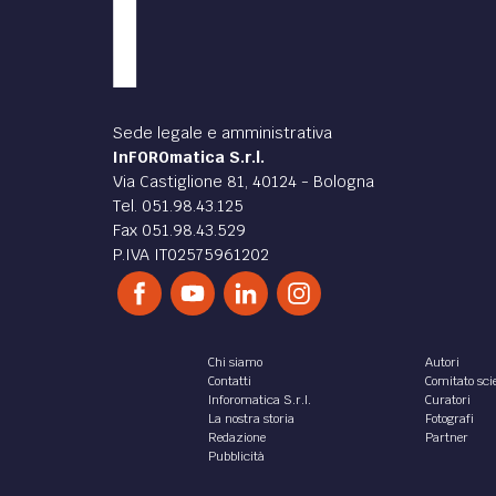
Sede legale e amministrativa
InFOROmatica S.r.l.
Via Castiglione 81, 40124 - Bologna
Tel. 051.98.43.125
Fax 051.98.43.529
P.IVA IT02575961202
Chi siamo
Autori
Contatti
Comitato scie
Inforomatica S.r.l.
Curatori
La nostra storia
Fotografi
Redazione
Partner
Pubblicità