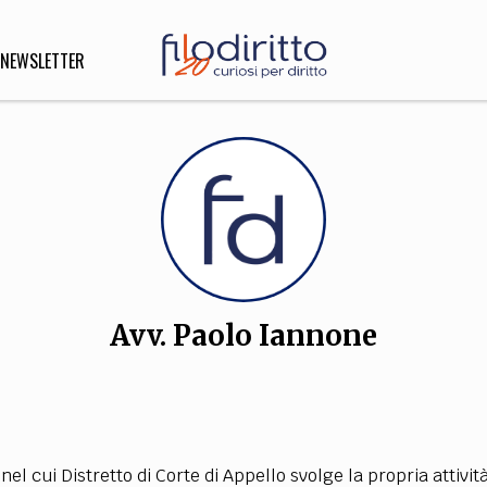
NEWSLETTER
DIRITTO
lità,
o, Esteri
Avv. Paolo Iannone
SOFIA
INNOVAZIONE
che,
Scienze informatiche,
Arte,
ligione
Architettura, Ingegneria
 nel cui Distretto di Corte di Appello svolge la propria attività