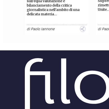
Supre
sull’equa valutazione e
rimett
bilanciamento della critica
Unite..
giornalistica nell’ambito di una
delicata materia...
di
Paolo Iannone
di
Pao