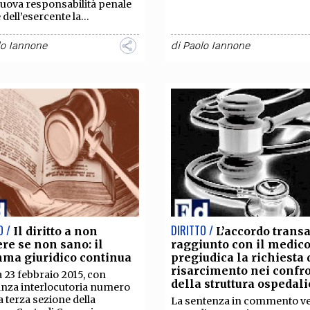
nuova responsabilità penale
e dell’esercente la...
lo Iannone
di
Paolo Iannone
O /
DIRITTO /
Il diritto a non
L’accordo transa
re se non sano: il
raggiunto con il medic
ma giuridico continua
pregiudica la richiesta 
risarcimento nei confro
a 23 febbraio 2015, con
della struttura ospedali
nza interlocutoria numero
la terza sezione della
La sentenza in commento ve