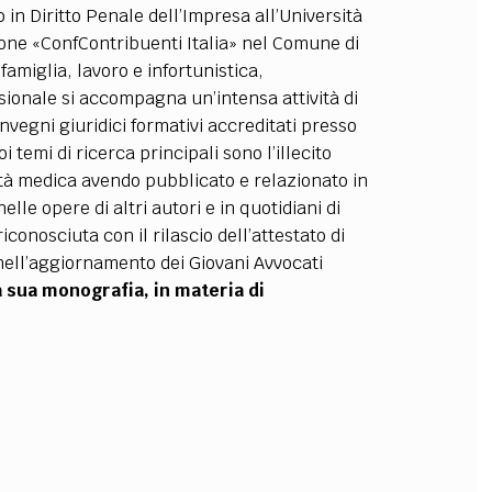
 in Diritto Penale dell’Impresa all’Università
OLLABORA CON NOI
ione «ConfContribuenti Italia» nel Comune di
 famiglia, lavoro e infortunistica,
ssionale si accompagna un’intensa attività di
vegni giuridici formativi accreditati presso
 temi di ricerca principali sono l’illecito
ilità medica avendo pubblicato e relazionato in
nelle opere di altri autori e in quotidiani di
conosciuta con il rilascio dell’attestato di
 nell’aggiornamento dei Giovani Avvocati
a sua monografia, in materia di