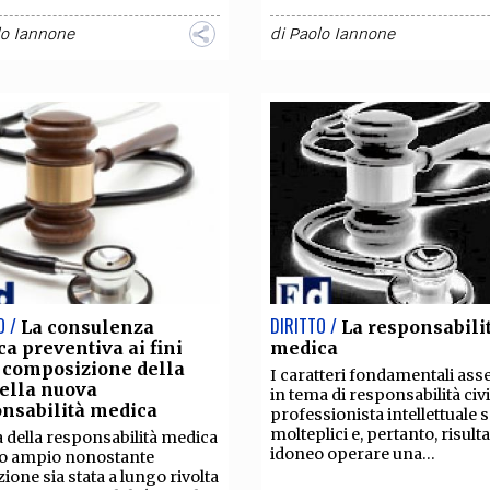
lo Iannone
di
Paolo Iannone
O /
DIRITTO /
La consulenza
La responsabili
ca preventiva ai fini
medica
 composizione della
I caratteri fondamentali ass
nella nuova
in tema di responsabilità civi
nsabilità medica
professionista intellettuale 
molteplici e, pertanto, risulta
a della responsabilità medica
idoneo operare una...
to ampio nonostante
zione sia stata a lungo rivolta