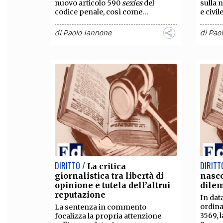
nuovo articolo 590
sexies
del
sulla 
codice penale, così come...
e civil
di
Paolo Iannone
di
Pao
DIRITTO /
DIRITT
La critica
giornalistica tra libertà di
nasce
opinione e tutela dell’altrui
dilem
reputazione
In dat
ordina
La sentenza in commento
3569, 
focalizza la propria attenzione