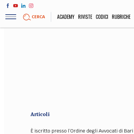
Salta
al
ACADEMY
RIVISTE
CODICI
RUBRICHE
CERCA
contenuto
principale
LIFE STYLE
SOCIETÀ
Sport, Cucina, Viaggi,
Politica, Attua
Moda
Educazione, Lavor
STORIA E FILO
Scienze stori
umanistiche, Re
Articoli
È iscritto presso l’Ordine degli Avvocati di Bari