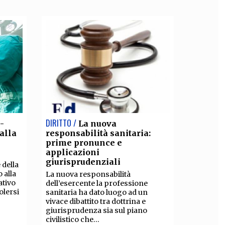
DIRITTO /
-
La nuova
dalla
responsabilità sanitaria:
prime pronunce e
applicazioni
giurisprudenziali
 della
 alla
La nuova responsabilità
ativo
dell’esercente la professione
olersi
sanitaria ha dato luogo ad un
vivace dibattito tra dottrina e
giurisprudenza sia sul piano
civilistico che...