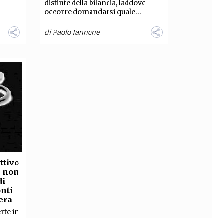
distinte della bilancia, laddove
occorre domandarsi quale...
di
Paolo Iannone
ttivo
o non
di
nti
era
rte in