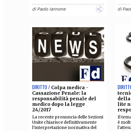
di
Paolo Iannone
di
Pao
DIRITTO /
DIRITT
Colpa medica -
Cassazione Penale: la
tecni
responsabilità penale del
della
medico dopo la legge
lite 
24/2017
respo
La recente pronuncia delle Sezioni
Il tem
Unite chiarisce definitivamente
è mol
l’interpretazione normativa del
l’atten