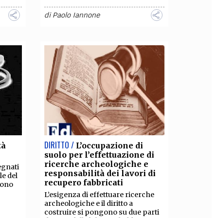
di
Paolo Iannone
DIRITTO /
tà
L’occupazione di
suolo per l’effettuazione di
ricerche archeologiche e
egnati
responsabilità dei lavori di
le del
recupero fabbricati
sono
L’esigenza di effettuare ricerche
archeologiche e il diritto a
costruire si pongono su due parti