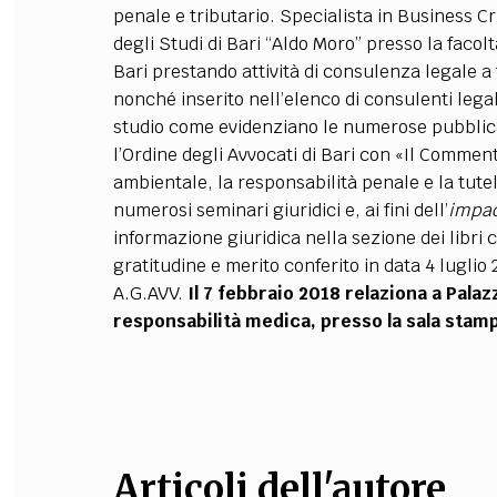
penale e tributario.
Specialista in Business Cr
FILODIRITTO
RED
degli Studi di Bari “Aldo Moro” presso la facol
Bari prestando attività di consulenza legale a tu
nonché inserito nell’elenco di consulenti legal
studio come evidenziano le numerose pubblicazi
l’Ordine degli Avvocati di Bari con «Il Commentar
ambientale, la responsabilità penale e la tutela
numerosi seminari giuridici e, ai fini dell’
impac
informazione giuridica nella sezione dei libri c
gratitudine e merito conferito in data 4 lugli
A.G.AVV.
Il 7 febbraio 2018 relaziona a Pala
responsabilità medica, presso la sala stamp
Articoli dell'autore