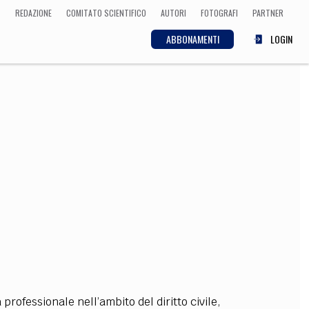
REDAZIONE
COMITATO SCIENTIFICO
AUTORI
FOTOGRAFI
PARTNER
ABBONAMENTI
LOGIN
SCIENZA
ECONOMIA
Matematica, Fisica,
Biologia, Cifrematica,
Medicina
CULTURA
 Cinema, Musica,
Letteratura
 professionale nell’ambito del diritto civile,