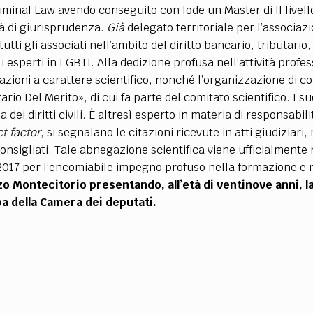
TEAM
iminal Law avendo conseguito con lode un Master di II livello
AZIONE
COMITATO SCIENTIFICO
AUTORI
CURATORI
FOTOGRAFI
PARTNER
C
tà di giurisprudenza.
Già
delegato territoriale per l’associaz
tti gli associati nell’ambito del diritto bancario, tributario,
i esperti in LGBTI. Alla dedizione profusa nell’attività profe
EXTRA
oni a carattere scientifico, nonché l’organizzazione di con
CODICI
RUBRICHE
LIBRI
PROCEEDINGS
PUBBLICITÀ
CONTATTI
io Del Merito», di cui fa parte del comitato scientifico. I suoi
 dei diritti civili. È altresì esperto in materia di responsab
SOCIAL MEDIA
t factor
, si segnalano le citazioni ricevute in atti giudiziari, 
onsigliati. Tale abnegazione scientifica viene ufficialmente ri
o 2017 per l’encomiabile impegno profuso nella formazione e
zzo Montecitorio presentando, all’età di ventinove anni, l
a della Camera dei deputati.