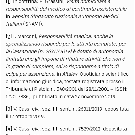
[1]
In dottrina: E. Grassini,
Visita domiciliare e
responsabilità del medico di continuità assistenziale
,
in
website Sindacato Nazionale Autonomo Medici
Italiani
(SNAMI).
[2]
I. Marconi,
Responsabilità medica: anche lo
specializzando risponde per le attività compiute
,
per
la Cassazione (n. 26311/2019) è dotato di autonomia
limitata che gli impone di rifiutare attività che non è
in grado di compiere, salvo risponderne a titolo di
colpa per assunzione
, in
Altalex
, Quotidiano scientifico
di informazione giuridica, testata registrata presso il
Tribunale di Pistoia n. 548/2001 del 28/11/2001 – ISSN:
1720-7886, pubblicato in data 27 novembre 2019.
[3]
V. Cass. civ., sez. III, sent. n. 26311/2019, depositata
il 17 ottobre 2019.
[4]
V. Cass. civ., sez. III, sent. n. 7529/2012, depositata