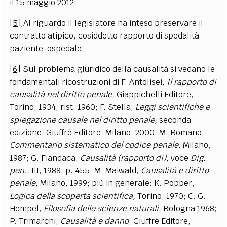
il 15 maggio 2012.
[5]
Al riguardo il legislatore ha inteso preservare il
contratto atipico, cosiddetto rapporto di spedalità
paziente-ospedale.
[6]
Sul problema giuridico della causalità si vedano le
fondamentali ricostruzioni di F. Antolisei,
Il rapporto di
causalità nel diritto penale,
Giappichelli Editore,
Torino, 1934, rist. 1960; F. Stella,
Leggi scientifiche e
spiegazione causale nel diritto penale,
seconda
edizione, Giuffrè Editore, Milano, 2000; M. Romano,
Commentario sistematico del codice penale,
Milano,
1987; G. Fiandaca,
Causalità (rapporto di),
voce
Dig.
pen.,
III, 1988, p. 455; M. Maiwald,
Causalità e diritto
penale,
Milano, 1999; più in generale: K. Popper,
Logica della scoperta scientifica,
Torino, 1970; C. G.
Hempel,
Filosofia delle scienze naturali,
Bologna 1968;
P. Trimarchi,
Causalità e danno
, Giuffrè Editore,