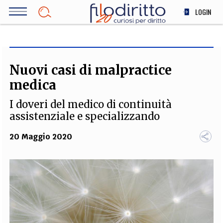
Salta
LOGIN
al
contenuto
DIRITTO
principale
ECONOMIA
SOCIETÀ
Nuovi casi di malpractice
MEDICINA
medica
SCIENZA
I doveri del medico di continuità
STORIA E FILOSOFIA
assistenziale e specializzando
INNOVAZIONE
20 Maggio 2020
ALTRO
TEAM
FILODIRITTO
REDAZIONE
COMITATO SCIENTIFICO
AUTORI
CURATORI
FOTOGRAFI
PARTNER
COLLABORA CON NOI