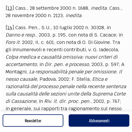
[13]
Cass., 28 settembre 2000 n. 1688,
inedita
. Cass.,
28 novembre 2000 n. 2123,
inedita
.
[14]
Cass. Pen., S.U., 10 luglio 2002 n. 30328, in
Danno e resp
., 2003, p. 195, con nota di
S.
Cacace;
in
Foro it
. 2002, II, c. 601, con nota di O. Di Giovine. Tra
gli innumerevoli e recenti contributi, v. G. Iadecola,
Colpa medica e causalità omissiva: nuovi criteri di
accertamento
, in
Dir. pen. e processo
, 2003, p. 597; A
Montagni,
La responsabilità penale per omissione. Il
nesso causale
, Padova, 2002; F. Stella,
Etica e
razionalità del processo penale nella recente sentenza
sulla causalità delle sezioni unite della Suprema Corte
di Cassazione
, in
Riv. it. dir. proc. pen
., 2002, p. 767;
in generale, sui rapporti tra ragionamento sul nesso
di causalità e regole del giudizio, vedi G. Canzio,
Prova
Newsletter
Abbonamenti
scientifica, ragionamento probatorio e libero
convincimento del giudice nel processo penale
, in