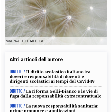
EXTRA
CODICI
RUBRICHE
LIBRI
PROCEEDINGS
PUBBLICITÀ
CONTATTI
SOCIAL MEDIA
MALPRACTICE MEDICA
Altri articoli dell'autore
DIRITTO /
Il diritto scolastico italiano tra
doveri e responsabilità di docenti e
dirigenti scolastici ai tempi del CoVid-19
DIRITTO /
La riforma Gelli-Bianco e le vie di
fuga dalla responsabilità extracontrattuale
DIRITTO /
La nuova responsabilità sanitaria:
prime pronunce e applicazioni