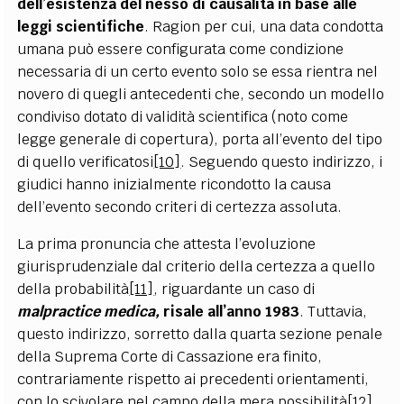
dell’esistenza del nesso di causalità in base alle
leggi scientifiche
. Ragion per cui, una data condotta
umana può essere configurata come condizione
necessaria di un certo evento solo se essa rientra nel
novero di quegli antecedenti che, secondo un modello
condiviso dotato di validità scientifica (noto come
legge generale di copertura), porta all’evento del tipo
di quello verificatosi
[10]
. Seguendo questo indirizzo, i
giudici hanno inizialmente ricondotto la causa
dell’evento secondo criteri di certezza assoluta.
La prima pronuncia che attesta l’evoluzione
giurisprudenziale dal criterio della certezza a quello
della probabilità
[11]
, riguardante un caso di
malpractice medica,
risale all’anno 1983
. Tuttavia,
questo indirizzo, sorretto dalla quarta sezione penale
della Suprema Corte di Cassazione era finito,
contrariamente rispetto ai precedenti orientamenti,
con lo scivolare nel campo della mera possibilità
[12]
.