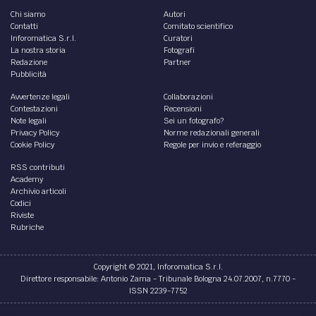
Chi siamo
Autori
Contatti
Comitato scientifico
Inforomatica S.r.l.
Curatori
La nostra storia
Fotografi
Redazione
Partner
Pubblicità
Avvertenze legali
Collaborazioni
Contestazioni
Recensioni
Note legali
Sei un fotografo?
Privacy Policy
Norme redazionali generali
Cookie Policy
Regole per invio e referaggio
RSS contributi
Academy
Archivio articoli
Codici
Riviste
Rubriche
Copyright © 2021, Inforomatica S.r.l.
Direttore responsabile: Antonio Zama - Tribunale Bologna 24.07.2007, n.7770 -
ISSN 2239-7752