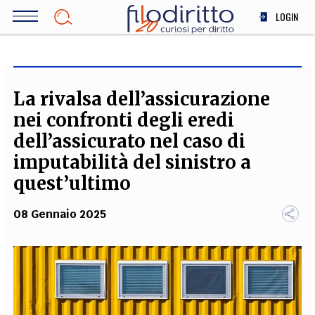
Salta
LOGIN
al
contenuto
DIRITTO
principale
ECONOMIA
SOCIETÀ
La rivalsa dell’assicurazione
MEDICINA
nei confronti degli eredi
SCIENZA
dell’assicurato nel caso di
STORIA E FILOSOFIA
imputabilità del sinistro a
INNOVAZIONE
quest’ultimo
ALTRO
08 Gennaio 2025
TEAM
FILODIRITTO
REDAZIONE
COMITATO SCIENTIFICO
AUTORI
CURATORI
FOTOGRAFI
PARTNER
COLLABORA CON NOI