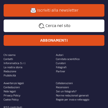
Iscriviti alla newsletter
Cerca nel sito
ABBONAMENTI
Chi siamo
Autori
Contatti
Comitato scientifico
Inforomatica S.r.l.
Curatori
La nostra storia
Fotografi
Redazione
Partner
Pubblicità
Avvertenze legali
Collaborazioni
Contestazioni
Recensioni
Note legali
Sei un fotografo?
Privacy Policy
Norme redazionali generali
Cookie Policy
Regole per invio e referaggio
RSS contributi