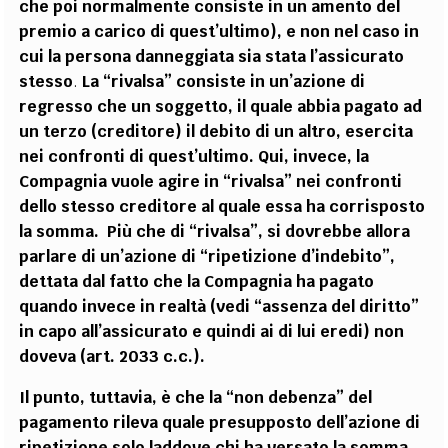
che poi normalmente consiste in un amento del
premio a carico di quest’ultimo), e non nel caso in
cui la persona danneggiata sia stata l’assicurato
stesso
.
La “rivalsa” consiste in un’azione di
regresso che un soggetto, il quale abbia pagato ad
un terzo (creditore) il debito di un altro, esercita
nei confronti di quest’ultimo. Qui, invece, la
Compagnia vuole agire in “rivalsa” nei confronti
dello stesso creditore al quale essa ha corrisposto
la somma. Più che di “rivalsa”, si dovrebbe allora
parlare di un’azione di “ripetizione d’indebito”,
dettata dal fatto che la Compagnia ha pagato
quando invece in realtà (vedi “assenza del diritto”
in capo all’assicurato e quindi ai di lui eredi) non
doveva (art. 2033 c.c.).
Il punto, tuttavia, è che la “non debenza” del
pagamento rileva quale presupposto dell’azione di
ripetizione solo laddove chi ha versato la somma