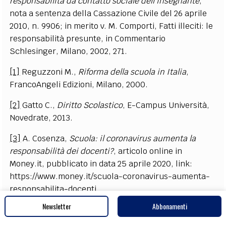
responsabilità da contatto sociale dell'insegnante
,
nota a sentenza della Cassazione Civile del 26 aprile
2010, n. 9906; in merito v. M. Comporti, Fatti illeciti: le
responsabilità presunte, in Commentario
Schlesinger, Milano, 2002, 271
.
[1]
Reguzzoni M.,
Riforma della scuola in Italia
,
FrancoAngeli Edizioni, Milano, 2000.
[2]
Gatto C.,
Diritto Scolastico
, E-Campus Università,
Novedrate, 2013.
[3]
A. Cosenza,
Scuola: il coronavirus aumenta la
responsabilità dei docenti?
, articolo online in
Money.it, pubblicato in data 25 aprile 2020, link:
https://www.money.it/scuola-coronavirus-aumenta-
responsabilita-docenti.
Newsletter
Abbonamenti
[4]
La teoria del “contatto sociale” è frutto di un
orientamento e lavoro di interpretazione delle norme