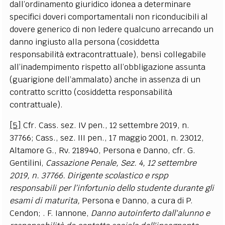
dall’ordinamento giuridico idonea a determinare
specifici doveri comportamentali non riconducibili al
dovere generico di non ledere qualcuno arrecando un
danno ingiusto alla persona (cosiddetta
responsabilità extracontrattuale), bensì collegabile
all’inadempimento rispetto all’obbligazione assunta
(guarigione dell’ammalato) anche in assenza di un
contratto scritto (cosiddetta responsabilità
contrattuale).
[5]
Cfr. Cass. sez. IV pen., 12 settembre 2019, n.
37766; Cass., sez. III pen., 17 maggio 2001, n. 23012,
Altamore G., Rv. 218940, Persona e Danno, cfr. G.
Gentilini,
Cassazione Penale, Sez. 4, 12 settembre
2019, n. 37766. Dirigente scolastico e rspp
responsabili per l’infortunio dello studente durante gli
esami di maturita,
Persona e Danno, a cura di P.
Cendon;
. F. Iannone,
Danno autoinferto dall'alunno e