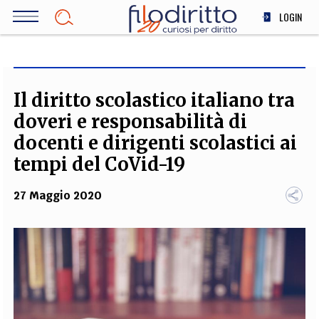
Salta
LOGIN
al
contenuto
DIRITTO
principale
ECONOMIA
SOCIETÀ
Il diritto scolastico italiano tra
MEDICINA
doveri e responsabilità di
SCIENZA
docenti e dirigenti scolastici ai
STORIA E FILOSOFIA
tempi del CoVid-19
INNOVAZIONE
27 Maggio 2020
ALTRO
TEAM
FILODIRITTO
REDAZIONE
COMITATO SCIENTIFICO
AUTORI
CURATORI
FOTOGRAFI
PARTNER
COLLABORA CON NOI