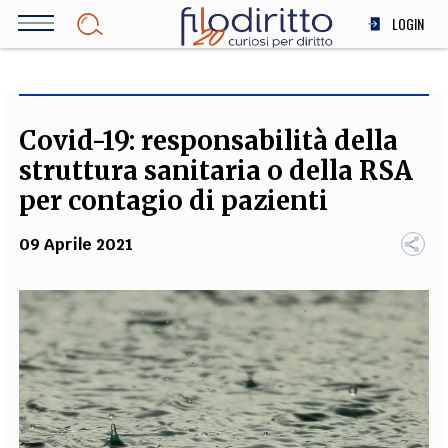
Salta
LOGIN
al
contenuto
DIRITTO
principale
ECONOMIA
SOCIETÀ
Covid-19: responsabilità della
MEDICINA
struttura sanitaria o della RSA
SCIENZA
per contagio di pazienti
STORIA E FILOSOFIA
09 Aprile 2021
INNOVAZIONE
ALTRO
TEAM
FILODIRITTO
REDAZIONE
COMITATO SCIENTIFICO
AUTORI
CURATORI
FOTOGRAFI
PARTNER
COLLABORA CON NOI