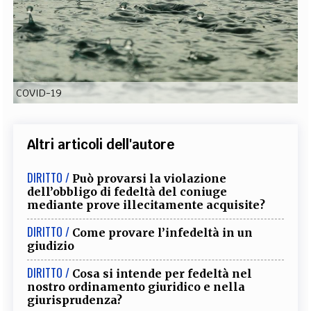
EXTRA
CODICI
RUBRICHE
LIBRI
PROCEEDINGS
PUBBLICITÀ
CONTATTI
SOCIAL MEDIA
COVID-19
Altri articoli dell'autore
DIRITTO /
Può provarsi la violazione
dell’obbligo di fedeltà del coniuge
mediante prove illecitamente acquisite?
DIRITTO /
Come provare l’infedeltà in un
giudizio
DIRITTO /
Cosa si intende per fedeltà nel
nostro ordinamento giuridico e nella
giurisprudenza?