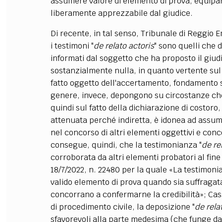
assumere valore di elemento di prova, equipar
liberamente apprezzabile dal giudice.
Di recente, in tal senso, Tribunale di Reggio E
i testimoni "
de relato actoris
" sono quelli che 
informati dal soggetto che ha proposto il giudi
sostanzialmente nulla, in quanto vertente sul 
fatto oggetto dell'accertamento, fondamento st
genere, invece, depongono su circostanze ch
quindi sul fatto della dichiarazione di costoro,
attenuata perché indiretta, è idonea ad assumer
nel concorso di altri elementi oggettivi e conc
consegue, quindi, che la testimonianza "
de
re
corroborata da altri elementi probatori al fine d
18/7/2022, n. 22480 per la quale «La testimoni
valido elemento di prova quando sia suffragata
concorrano a confermarne la credibilità»; Cass.
di procedimento civile, la deposizione "
de rela
sfavorevoli alla parte medesima (che funge da 