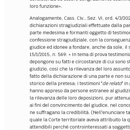
loro funzione».
Analogamente, Cass. Civ., Sez. VI, ord. 4/3/202
dichiarazioni stragiudiziali effettuate dalla p
parte medesima e formanti oggetto di testimo
confessione stragiudiziale, con la conseguen
giudice ed idonee a fondare, anche da sole, il
15/1/2015, n. 569: « In tema di prova testimonia
depongono su fatti e circostanze di cui sono s
giudizio, così che la rilevanza del loro assun
fatto della dichiarazione di una parte e non s
storico della pretesa; i testimoni "
de relato
" i
hanno appreso da persone estranee al giudizio,
la rilevanza delle loro deposizioni, pur attenu
ai fini del convincimento del giudice, nel conc
ne suffragano la credibilità. (Nell'enunciare ta
quale la Corte territoriale aveva attribuito la 
attendibili perché controinteressati a sogget