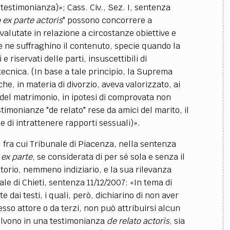
 testimonianza)»; Cass. Civ., Sez. I, sentenza
 ex parte actoris
" possono concorrere a
valutate in relazione a circostanze obiettive e
e ne suffraghino il contenuto, specie quando la
riservati delle parti, insuscettibili di
tecnica. (In base a tale principio, la Suprema
, in materia di divorzio, aveva valorizzato, ai
 del matrimonio, in ipotesi di comprovata non
timonianze "de relato" rese da amici del marito, il
ie di intrattenere rapporti sessuali)».
fra cui Tribunale di Piacenza, nella sentenza
 ex parte
, se considerata di per sé sola e senza il
atorio, nemmeno indiziario, e la sua rilevanza
e di Chieti, sentenza 11/12/2007: «In tema di
e dai testi, i quali, però, dichiarino di non aver
so attore o da terzi, non può attribuirsi alcun
isolvono in una testimonianza
de relato actorìs
, sia