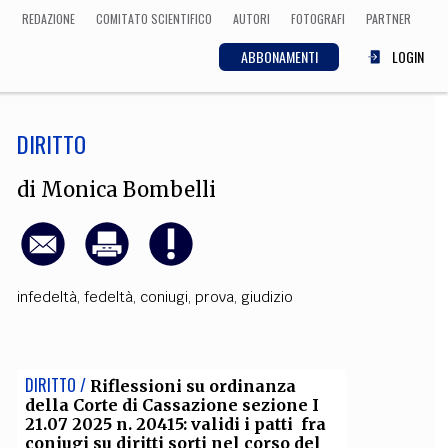
REDAZIONE
COMITATO SCIENTIFICO
AUTORI
FOTOGRAFI
PARTNER
ABBONAMENTI
LOGIN
DIRITTO
SCIENZA
ECONOMIA
Matematica, Fisica,
di
Monica Bombelli
Biologia, Cifrematica,
Medicina
infedeltà
,
fedeltà
,
coniugi
,
prova
,
giudizio
CULTURA
 Cinema, Musica,
Letteratura
DIRITTO /
Riflessioni su ordinanza
della Corte di Cassazione sezione I
21.07 2025 n. 20415: validi i patti fra
coniugi su diritti sorti nel corso del