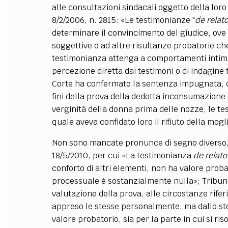
alle consultazioni sindacali oggetto della loro
8/2/2006, n. 2815: «Le testimonianze "
de relato
determinare il convincimento del giudice, ove 
soggettive o ad altre risultanze probatorie ch
testimonianza attenga a comportamenti intimi e 
percezione diretta dai testimoni o di indagine 
Corte ha confermato la sentenza impugnata, che
fini della prova della dedotta inconsumazione
verginità della donna prima delle nozze, le tes
quale aveva confidato loro il rifiuto della mogl
Non sono mancate pronunce di segno diverso, 
18/5/2010, per cui «La testimonianza
de relato
conforto di altri elementi, non ha valore prob
processuale è sostanzialmente nulla»; Tribunal
valutazione della prova, alle circostanze riferit
appreso le stesse personalmente, ma dallo stes
valore probatorio, sia per la parte in cui si r