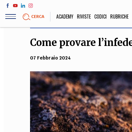
Salta
al
ACADEMY
RIVISTE
CODICI
RUBRICHE
CERCA
contenuto
principale
Come provare l’infede
LIFE STYLE
SOCIETÀ
Sport, Cucina, Viaggi,
Politica, Attua
07 Febbraio 2024
Moda
Educazione, Lavor
STORIA E FILO
Scienze stori
umanistiche, Re