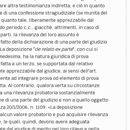
re altra testimonianza indiretta, e ciò in quanto
e di una confessione stragiudiziale (se munita del
 in quanto tale, liberamente apprezzabile dal
do periodo c.c., giacché, altrimenti, in caso di
 parti, la rilevanza del loro assunto è
fatto della dichiarazione di una parte del giudizio
La deposizione "
de relato ex parte
", con cui si
 medesima, ha la natura giuridica di prova
fatta a un terzo, se supportata dal relativo
e apprezzabile dal giudice, ai sensi dell'art.
ciente ad integrare prova od elemento di prova
tta. Al contrario, qualora verta su circostanze
 ha una rilevanza probatoria sostanzialmente
one di una parte del giudizio e non a quello oggetto
nza 20/1/2006, n. 1109: «La deposizione
a alcun valore probatorio e può acquisire rilevanza
ze, le quali, quindi, devono avere adeguata
dal giudice di merito nel loro rilievo e nella