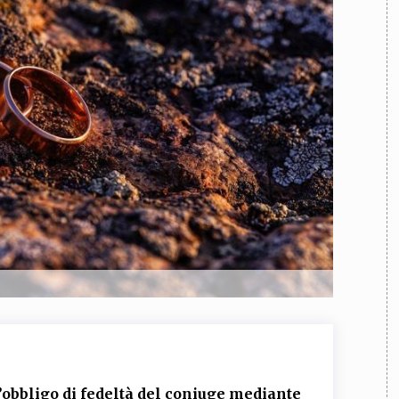
TEAM
AZIONE
COMITATO SCIENTIFICO
AUTORI
CURATORI
FOTOGRAFI
PARTNER
C
EXTRA
CODICI
RUBRICHE
LIBRI
PROCEEDINGS
PUBBLICITÀ
CONTATTI
SOCIAL MEDIA
l’obbligo di fedeltà del coniuge mediante