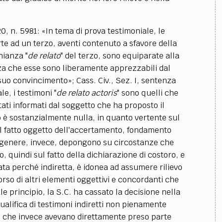
0, n. 5981: «In tema di prova testimoniale, le
arte ad un terzo, aventi contenuto a sfavore della
nianza "
de relato
" del terzo, sono equiparate alla
za che esse sono liberamente apprezzabili dal
 suo convincimento»; Cass. Civ., Sez. I, sentenza
le, i testimoni "
de relato actoris
" sono quelli che
tati informati dal soggetto che ha proposto il
to è sostanzialmente nulla, in quanto vertente sul
ul fatto oggetto dell'accertamento, fondamento
n genere, invece, depongono su circostanze che
 quindi sul fatto della dichiarazione di costoro, e
ata perché indiretta, è idonea ad assumere rilievo
orso di altri elementi oggettivi e concordanti che
le principio, la S.C. ha cassato la decisione nella
qualifica di testimoni indiretti non pienamente
ti che invece avevano direttamente preso parte