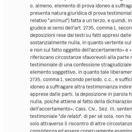
o, almeno, elemento di prova idoneo a suffraga
presenta natura giuridica di prova testimonial
relativo "
animus
") fatta a un terzo, e quindi,
giudice ai sensi dell'art. 2735, comma 1, secon
deposizioni rese dai testi su fatti appresi dalle
sostanzialmente nulla, in quanto vertente sul 
e non sul fatto oggetto dell'accertamento» e «
riferiscano circostanze sfavorevoli alla parte
testimoniale di una confessione stragiudiziale 
elemento soggettivo, in quanto tale liberament
2735, comma 1, secondo periodo, c.c., e suffi
idoneo a suffragare altra testimonianza indire
apprese dalle parti, la deposizione in parola
nulla, poiché attiene al fatto della dichiarazi
dell'accertamento»; Cass. Civ., Sez. III, sente
testimoniale "
de relato
", di per sè sola, non h
solo attraverso il riscontro di altre circostan
consistenza ed essere congruamente esaminate 