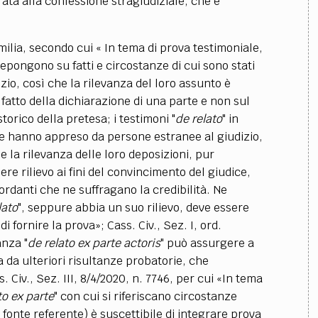
ata alla confessione stragiudiziale, che è
milia, secondo cui « In tema di prova testimoniale,
depongono su fatti e circostanze di cui sono stati
zio, così che la rilevanza del loro assunto è
fatto della dichiarazione di una parte e non sul
orico della pretesa; i testimoni "
de relato
" in
e hanno appreso da persone estranee al giudizio,
 e la rilevanza delle loro deposizioni, pur
e rilievo ai fini del convincimento del giudice,
ordanti che ne suffragano la credibilità. Ne
lato
", seppure abbia un suo rilievo, deve essere
i fornire la prova»; Cass. Civ., Sez. I, ord.
anza "
de relato ex parte actoris
" può assurgere a
 da ulteriori risultanze probatorie, che
 Civ., Sez. III, 8/4/2020, n. 7746, per cui «In tema
to ex parte
" con cui si riferiscano circostanze
fonte referente) è suscettibile di integrare prova