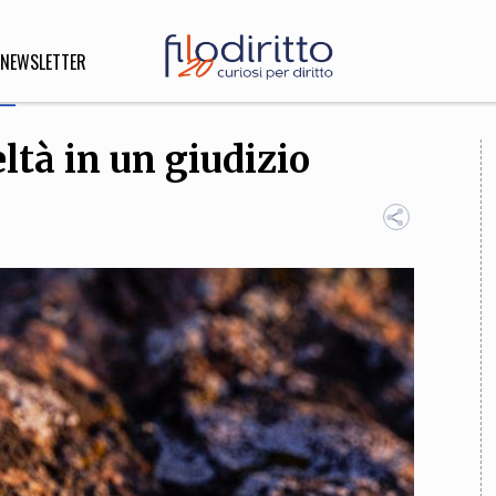
NEWSLETTER
ltà in un giudizio
DIRITTO
lità,
o, Esteri
SOFIA
INNOVAZIONE
che,
Scienze informatiche,
Arte,
ligione
Architettura, Ingegneria