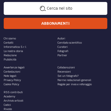
Cerca nel sito
ABBONAMENTI
Chi siamo
Autori
Contatti
Comitato scientifico
Inforomatica S.r.l.
Curatori
La nostra storia
Fotografi
Redazione
Partner
Pubblicità
Avvertenze legali
Collaborazioni
Contestazioni
Recensioni
Note legali
Sei un fotografo?
Privacy Policy
Norme redazionali generali
Cookie Policy
Regole per invio e referaggio
RSS contributi
Academy
Archivio articoli
Codici
Riviste