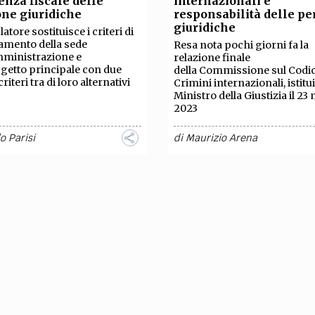
enza fiscale delle
internazionali e
TEAM
ne giuridiche
responsabilità delle p
AZIONE
COMITATO SCIENTIFICO
AUTORI
CURATORI
FOTOGRAFI
PARTNER
C
giuridiche
slatore sostituisce i criteri di
amento della sede
Resa nota pochi giorni fa la
mministrazione e
relazione finale
EXTRA
ggetto principale con due
della Commissione sul Codic
riteri tra di loro alternativi
Crimini internazionali, istitui
CODICI
RUBRICHE
LIBRI
PROCEEDINGS
PUBBLICITÀ
CONTATTI
Ministro della Giustizia il 23
2023
SOCIAL MEDIA
o Parisi
di
Maurizio Arena