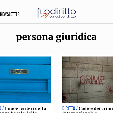
NEWSLETTER
persona giuridica
DIRITTO
lità,
o, Esteri
SOFIA
INNOVAZIONE
che,
Scienze informatiche,
Arte,
ligione
Architettura, Ingegneria
O /
DIRITTO /
I nuovi criteri della
Codice dei crim