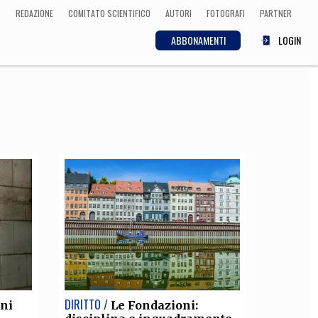
REDAZIONE
COMITATO SCIENTIFICO
AUTORI
FOTOGRAFI
PARTNER
ABBONAMENTI
LOGIN
SCIENZA
ECONOMIA
Matematica, Fisica,
Biologia, Cifrematica,
Medicina
CULTURA
 Cinema, Musica,
Letteratura
DIRITTO /
ini
Le Fondazioni: