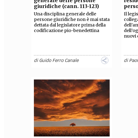
generale delle persone
resid
giuridiche (cann. 113-123)
perso
FILODIRITTO
RED
Una disciplina generale delle
Il legi
persone giuridiche non è mai stata
colleg
dettata dal legislatore prima della
dell’a
codificazione pio-benedettina
dell’o
nuovi c
di
Guido Ferro Canale
di
Paol