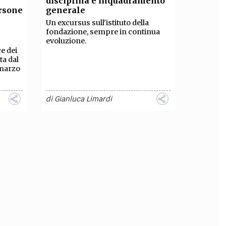
disciplina e inquadramento
ersone
generale
OLLABORA CON NOI
Un excursus sull'istituto della
fondazione, sempre in continua
evoluzione.
e dei
ta dal
 marzo
di
Gianluca Limardi