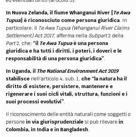
ed eventuali diritti (articolo 5).
In Nuova Zelanda, il fiume Whanganui River [
Te Awa
Tupua
] è riconosciuto come persona giuridica
.
In
particolare, il
Te Awa Tupua
(Whanganui River Claims
Settlement) Act 2017
, afferma nella
Subpart
2 della
Part
2, che:
“il
Te Awa Tupua
è una persona
giuridica e ha tutti i diritti, i poteri, i doveri e le
responsabilità di una persona giuridica”
.
In Uganda, il
The National Environment Act 2019
stabilisce
nell’articolo 4, sub. 1,
che “la natura ha il
diritto di esistere, persistere, mantenere e
rigenerare i suoi cicli vitali, struttura, funzioni e i
suoi processi evolutivi”
.
Il riconoscimento delle entità naturali come soggetti o
persone
in via giurisprudenziale
si può rilevare
in
Colombia, in India e in Bangladesh
.