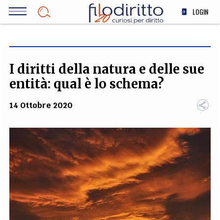
Salta
LOGIN
al
contenuto
DIRITTO
principale
ECONOMIA
SOCIETÀ
I diritti della natura e delle sue
MEDICINA
entità: qual è lo schema?
SCIENZA
14 Ottobre 2020
STORIA E FILOSOFIA
INNOVAZIONE
ALTRO
TEAM
FILODIRITTO
REDAZIONE
COMITATO SCIENTIFICO
AUTORI
CURATORI
FOTOGRAFI
PARTNER
COLLABORA CON NOI