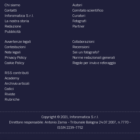
Chi siamo
Autori
Contatti
Comitato scientifico
Inforomatica S.r.l.
Curatori
La nostra storia
Fotografi
Redazione
Partner
Pubblicità
Avvertenze legali
Collaborazioni
Contestazioni
Recensioni
Note legali
Sei un fotografo?
Privacy Policy
Norme redazionali generali
Cookie Policy
Regole per invio e referaggio
RSS contributi
Academy
Archivio articoli
Codici
Riviste
Rubriche
Copyright © 2021, Inforomatica S.r.l.
Direttore responsabile: Antonio Zama - Tribunale Bologna 24.07.2007, n.7770 -
ISSN 2239-7752