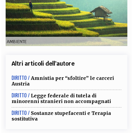
EXTRA
CODICI
RUBRICHE
LIBRI
PROCEEDINGS
PUBBLICITÀ
CONTATTI
SOCIAL MEDIA
AMBIENTE
Altri articoli dell'autore
DIRITTO /
Amnistia per “sfoltire” le carceri
Austria
DIRITTO /
Legge federale di tutela di
minorenni stranieri non accompagnati
DIRITTO /
Sostanze stupefacenti e Terapia
sostitutiva