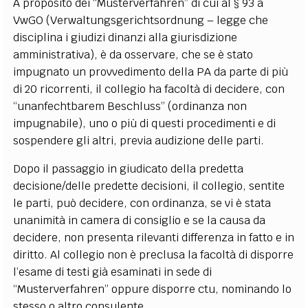
A proposito dei “Musterverfahren” di cui al § 93 a
VwGO (Verwaltungsgerichtsordnung – legge che
disciplina i giudizi dinanzi alla giurisdizione
amministrativa), è da osservare, che se è stato
impugnato un provvedimento della PA da parte di più
di 20 ricorrenti, il collegio ha facoltà di decidere, con
“unanfechtbarem Beschluss” (ordinanza non
impugnabile), uno o più di questi procedimenti e di
sospendere gli altri, previa audizione delle parti.
Dopo il passaggio in giudicato della predetta
decisione/delle predette decisioni, il collegio, sentite
le parti, può decidere, con ordinanza, se vi è stata
unanimità in camera di consiglio e se la causa da
decidere, non presenta rilevanti differenza in fatto e in
diritto. Al collegio non è preclusa la facoltà di disporre
l’esame di testi già esaminati in sede di
“Musterverfahren” oppure disporre ctu, nominando lo
stesso o altro consulente.