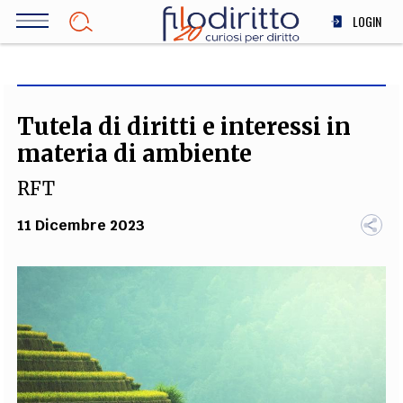
Salta
LOGIN
al
contenuto
DIRITTO
principale
ECONOMIA
SOCIETÀ
Tutela di diritti e interessi in
MEDICINA
materia di ambiente
SCIENZA
RFT
STORIA E FILOSOFIA
INNOVAZIONE
11 Dicembre 2023
ALTRO
TEAM
FILODIRITTO
REDAZIONE
COMITATO SCIENTIFICO
AUTORI
CURATORI
FOTOGRAFI
PARTNER
COLLABORA CON NOI