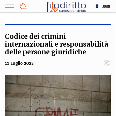
Salta
LOGIN
al
contenuto
DIRITTO
principale
ECONOMIA
SOCIETÀ
Codice dei crimini
MEDICINA
internazionali e responsabilità
SCIENZA
delle persone giuridiche
STORIA E FILOSOFIA
13 Luglio 2022
INNOVAZIONE
ALTRO
TEAM
FILODIRITTO
REDAZIONE
COMITATO SCIENTIFICO
AUTORI
CURATORI
FOTOGRAFI
PARTNER
COLLABORA CON NOI