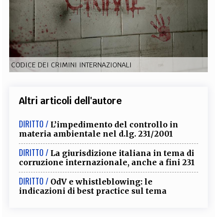
EXTRA
CODICI
RUBRICHE
LIBRI
PROCEEDINGS
PUBBLICITÀ
CONTATTI
SOCIAL MEDIA
CODICE DEI CRIMINI INTERNAZIONALI
Altri articoli dell'autore
DIRITTO /
L’impedimento del controllo in
materia ambientale nel d.lg. 231/2001
DIRITTO /
La giurisdizione italiana in tema di
corruzione internazionale, anche a fini 231
DIRITTO /
OdV e whistleblowing: le
indicazioni di best practice sul tema