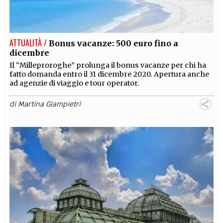
EXTRA
CODICI
RUBRICHE
LIBRI
PROCEEDINGS
PUBBLICITÀ
CONTATTI
ATTUALITÀ /
Bonus vacanze: 500 euro fino a
dicembre
SOCIAL MEDIA
Il “Milleproroghe” prolunga il bonus vacanze per chi ha
fatto domanda entro il 31 dicembre 2020. Apertura anche
ad agenzie di viaggio e tour operator.
di
Martina Giampietri