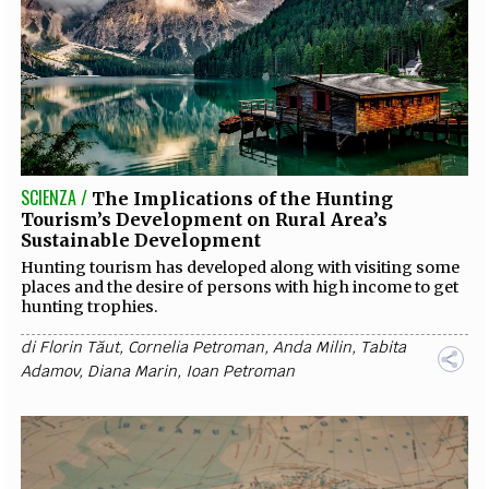
SCIENZA /
The Implications of the Hunting
Tourism’s Development on Rural Area’s
Sustainable Development
Hunting tourism has developed along with visiting some
places and the desire of persons with high income to get
hunting trophies.
di
Florin Tăut
,
Cornelia Petroman
,
Anda Milin
,
Tabita
Adamov
,
Diana Marin
,
Ioan Petroman