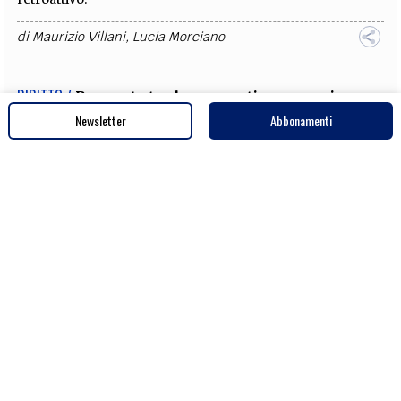
di
Maurizio Villani
,
Lucia Morciano
Newsletter
Abbonamenti
DIRITTO /
Acconto imposte con il metodo
previsionale senza sanzioni se si paga almeno
l’80%