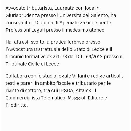
EXTRA
Avvocato tributarista. Laureata con lode in
Giurisprudenza presso l’Università del Salento, ha
CODICI
RUBRICHE
LIBRI
PROCEEDINGS
PUBBLICITÀ
CONTATTI
conseguito il Diploma di Specializzazione per le
Professioni Legali presso il medesimo ateneo.
SOCIAL MEDIA
Ha, altresì, svolto la pratica forense presso
l’Avvocatura Distrettuale dello Stato di Lecce e il
tirocinio formativo ex art. 73 del D.L. 69/2013 presso il
Tribunale Civile di Lecce.
Collabora con lo studio legale Villani e redige articoli,
testi e pareri in ambito fiscale e tributario per le
riviste di settore, tra cui
IPSOA, Altalex Il
Commercialista Telematico, Maggioli Editore e
Filodiritto.