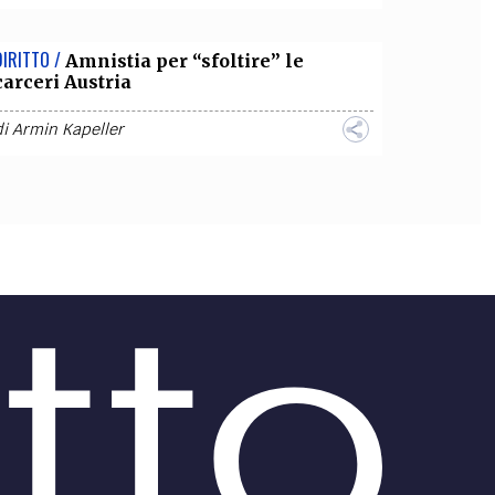
DIRITTO /
Amnistia per “sfoltire” le
carceri Austria
di
Armin Kapeller