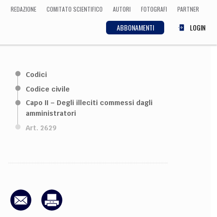
REDAZIONE
COMITATO SCIENTIFICO
AUTORI
FOTOGRAFI
PARTNER
ABBONAMENTI
LOGIN
SCIENZA
Codici
ECONOMIA
Matematica, Fisica,
Codice civile
Biologia, Cifrematica,
Capo II – Degli illeciti commessi dagli
Medicina
amministratori
Art. 2629
CULTURA
 Cinema, Musica,
Letteratura