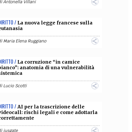
di
Antonella Villani
DIRITTO /
La nuova legge francese sulla
eutanasia
di
Maria Elena Ruggiano
DIRITTO /
La corruzione “in camice
bianco”: anatomia di una vulnerabilità
sistemica
di
Lucio Scotti
DIRITTO /
AI per la trascrizione delle
videocall: rischi legali e come adottarla
correttamente
di
iusgate