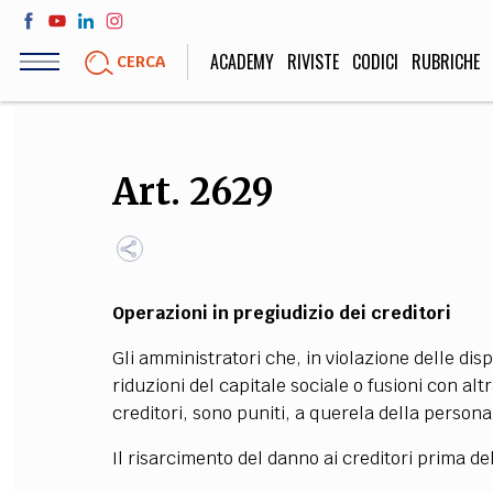
Salta
al
ACADEMY
RIVISTE
CODICI
RUBRICHE
CERCA
contenuto
principale
LIFE STYLE
SOCIETÀ
Art. 2629
Sport, Cucina, Viaggi,
Politica, Attua
Moda
Educazione, Lavor
Operazioni in pregiudizio dei creditori
STORIA E FILO
Gli amministratori che, in violazione delle disp
Scienze stori
riduzioni del capitale sociale o fusioni con al
umanistiche, Re
creditori, sono puniti, a querela della persona
Il risarcimento del danno ai creditori prima del