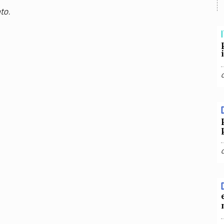
TEAM
to.
AZIONE
COMITATO SCIENTIFICO
AUTORI
CURATORI
FOTOGRAFI
PARTNER
C
I
EXTRA
CODICI
RUBRICHE
LIBRI
PROCEEDINGS
PUBBLICITÀ
CONTATTI
SOCIAL MEDIA