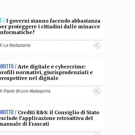
OLLABORA CON NOI
T /
I governi stanno facendo abbastanza
per proteggere i cittadini dalle minacce
informatiche?
di
La Redazione
DIRITTO /
Arte digitale e cybercrime:
profili normativi, giurisprudenziali e
prospettive nel digitale
di
Paolo Bruno Malaspina
DIRITTO /
Crediti R&S: il Consiglio di Stato
esclude l'applicazione retroattiva del
manuale di Frascati