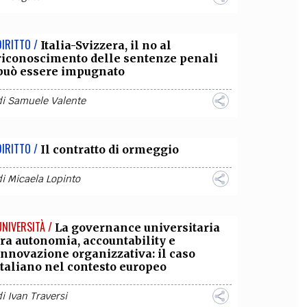
DIRITTO /
Italia-Svizzera, il no al
riconoscimento delle sentenze penali
può essere impugnato
di
Samuele Valente
DIRITTO /
Il contratto di ormeggio
di
Micaela Lopinto
UNIVERSITÀ /
La governance universitaria
tra autonomia, accountability e
innovazione organizzativa: il caso
italiano nel contesto europeo
di
Ivan Traversi