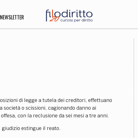
NEWSLETTER
DIRITTO
lità,
o, Esteri
SOFIA
INNOVAZIONE
osizioni di legge a tutela dei creditori, effettuano
che,
Scienze informatiche,
Arte,
tra società o scissioni, cagionando danno ai
ligione
Architettura, Ingegneria
 offesa, con la reclusione da sei mesi a tre anni.
 giudizio estingue il reato.