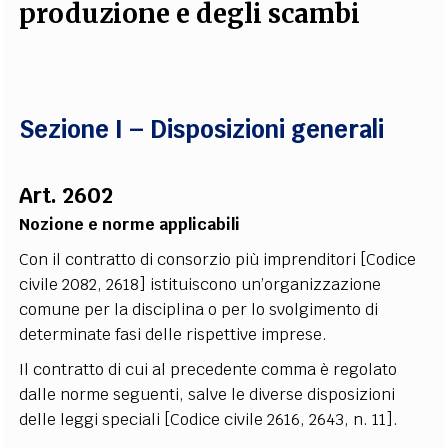
produzione e degli scambi
EXTRA
CODICI
RUBRICHE
LIBRI
PROCEEDINGS
PUBBLICITÀ
CONTATTI
SOCIAL MEDIA
Sezione I – Disposizioni generali
Art. 2602
Nozione e norme applicabili
Con il contratto di consorzio più imprenditori [Codice
civile 2082, 2618] istituiscono un’organizzazione
comune per la disciplina o per lo svolgimento di
determinate fasi delle rispettive imprese.
Il contratto di cui al precedente comma è regolato
dalle norme seguenti, salve le diverse disposizioni
delle leggi speciali [Codice civile 2616, 2643, n. 11].