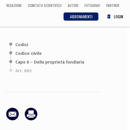
REDAZIONE
COMITATO SCIENTIFICO
AUTORI
FOTOGRAFI
PARTNER
ABBONAMENTI
LOGIN
SCIENZA
Codici
ECONOMIA
Matematica, Fisica,
Codice civile
Biologia, Cifrematica,
Capo II – Della proprietà fondiaria
Medicina
Art. 883
CULTURA
 Cinema, Musica,
Letteratura