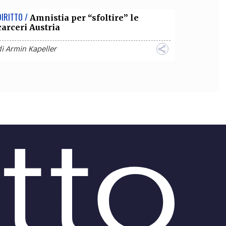
DIRITTO /
Amnistia per “sfoltire” le
carceri Austria
di
Armin Kapeller