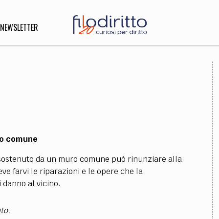
NEWSLETTER
DIRITTO
lità,
o, Esteri
uro comune
SOFIA
INNOVAZIONE
io sostenuto da un muro comune può rinunziare alla
che,
Scienze informatiche,
Arte,
e farvi le riparazioni e le opere che la
ligione
Architettura, Ingegneria
 danno al vicino.
to.