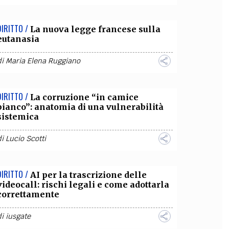
DIRITTO /
La nuova legge francese sulla
eutanasia
di
Maria Elena Ruggiano
DIRITTO /
La corruzione “in camice
bianco”: anatomia di una vulnerabilità
sistemica
di
Lucio Scotti
DIRITTO /
AI per la trascrizione delle
videocall: rischi legali e come adottarla
correttamente
di
iusgate