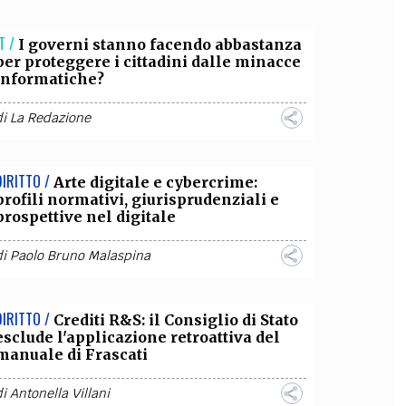
OLLABORA CON NOI
T /
I governi stanno facendo abbastanza
per proteggere i cittadini dalle minacce
informatiche?
di
La Redazione
DIRITTO /
Arte digitale e cybercrime:
profili normativi, giurisprudenziali e
prospettive nel digitale
di
Paolo Bruno Malaspina
DIRITTO /
Crediti R&S: il Consiglio di Stato
esclude l'applicazione retroattiva del
manuale di Frascati
di
Antonella Villani