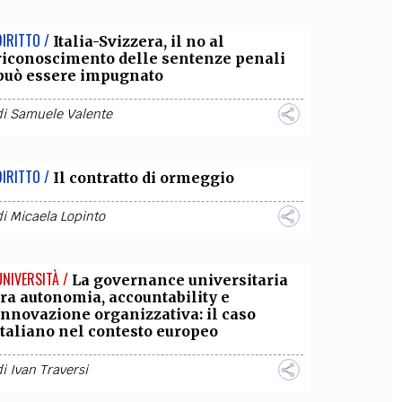
DIRITTO /
Italia-Svizzera, il no al
riconoscimento delle sentenze penali
può essere impugnato
di
Samuele Valente
DIRITTO /
Il contratto di ormeggio
di
Micaela Lopinto
UNIVERSITÀ /
La governance universitaria
tra autonomia, accountability e
innovazione organizzativa: il caso
italiano nel contesto europeo
di
Ivan Traversi