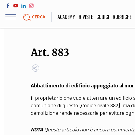
Salta
al
ACADEMY
RIVISTE
CODICI
RUBRICHE
CERCA
contenuto
principale
LIFE STYLE
SOCIETÀ
Art. 883
Sport, Cucina, Viaggi,
Politica, Attua
Moda
Educazione, Lavor
Abbattimento di edificio appoggiato al m
STORIA E FILO
Il proprietario che vuole atterrare un edific
Scienze stori
comunione di questo [Codice civile 882], ma dev
umanistiche, Re
demolizione rende necessarie per evitare ogni
NOTA
Questo articolo non è ancora commenta