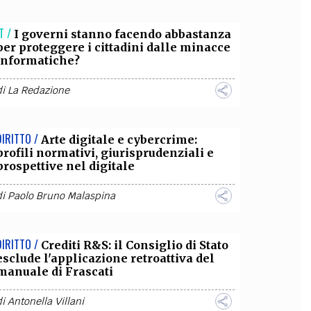
OLLABORA CON NOI
T /
I governi stanno facendo abbastanza
per proteggere i cittadini dalle minacce
informatiche?
di
La Redazione
DIRITTO /
Arte digitale e cybercrime:
profili normativi, giurisprudenziali e
prospettive nel digitale
di
Paolo Bruno Malaspina
DIRITTO /
Crediti R&S: il Consiglio di Stato
esclude l'applicazione retroattiva del
manuale di Frascati
di
Antonella Villani