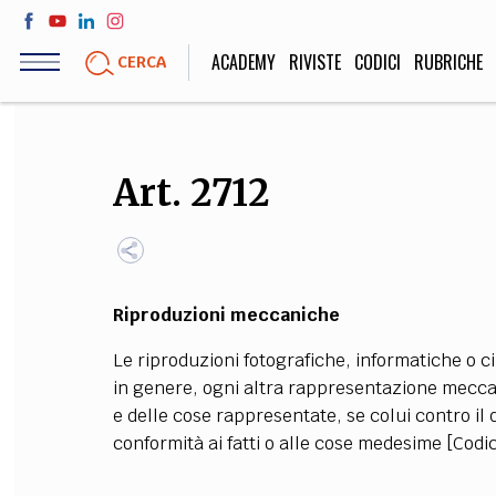
Salta
al
ACADEMY
RIVISTE
CODICI
RUBRICHE
CERCA
contenuto
principale
LIFE STYLE
SOCIETÀ
Art. 2712
Sport, Cucina, Viaggi,
Politica, Attua
Moda
Educazione, Lavor
Riproduzioni meccaniche
STORIA E FILO
Le riproduzioni fotografiche, informatiche o c
Scienze stori
in genere, ogni altra rappresentazione meccani
umanistiche, Re
e delle cose rappresentate, se colui contro il
conformità ai fatti o alle cose medesime [Codic