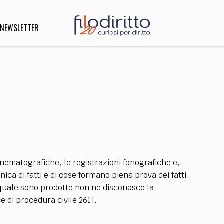
NEWSLETTER
DIRITTO
lità,
o, Esteri
SOFIA
INNOVAZIONE
inematografiche, le registrazioni fonografiche e,
che,
Scienze informatiche,
Arte,
ca di fatti e di cose formano piena prova dei fatti
ligione
Architettura, Ingegneria
 quale sono prodotte non ne disconosce la
e di procedura civile 261].