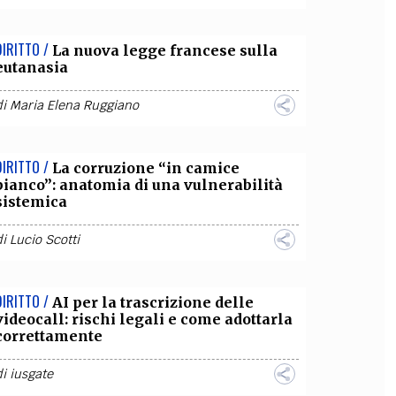
DIRITTO /
La nuova legge francese sulla
eutanasia
di
Maria Elena Ruggiano
DIRITTO /
La corruzione “in camice
bianco”: anatomia di una vulnerabilità
sistemica
di
Lucio Scotti
DIRITTO /
AI per la trascrizione delle
videocall: rischi legali e come adottarla
correttamente
di
iusgate