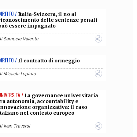
DIRITTO /
Italia-Svizzera, il no al
riconoscimento delle sentenze penali
può essere impugnato
di
Samuele Valente
DIRITTO /
Il contratto di ormeggio
di
Micaela Lopinto
UNIVERSITÀ /
La governance universitaria
tra autonomia, accountability e
innovazione organizzativa: il caso
italiano nel contesto europeo
di
Ivan Traversi