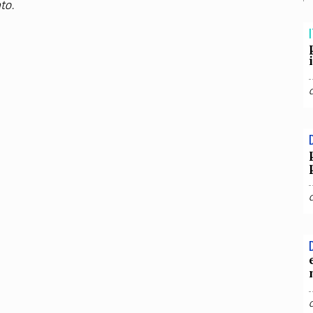
TEAM
to.
AZIONE
COMITATO SCIENTIFICO
AUTORI
CURATORI
FOTOGRAFI
PARTNER
C
I
EXTRA
CODICI
RUBRICHE
LIBRI
PROCEEDINGS
PUBBLICITÀ
CONTATTI
SOCIAL MEDIA