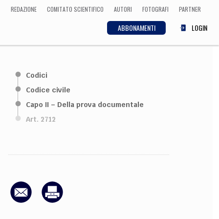
REDAZIONE
COMITATO SCIENTIFICO
AUTORI
FOTOGRAFI
PARTNER
ABBONAMENTI
LOGIN
SCIENZA
Codici
ECONOMIA
Matematica, Fisica,
Codice civile
Biologia, Cifrematica,
Capo II – Della prova documentale
Medicina
Art. 2712
CULTURA
 Cinema, Musica,
Letteratura