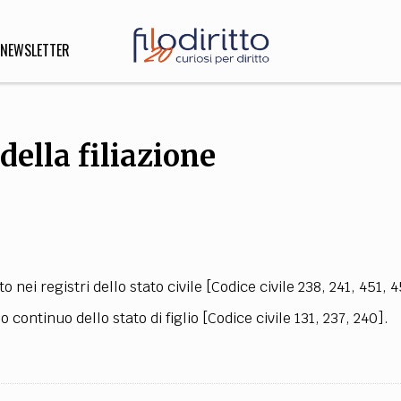
NEWSLETTER
della filiazione
DIRITTO
lità,
o, Esteri
SOFIA
INNOVAZIONE
tto nei registri dello stato civile [Codice civile 238, 241, 451, 4
che,
Scienze informatiche,
Arte,
 continuo dello stato di figlio [Codice civile 131, 237, 240].
ligione
Architettura, Ingegneria