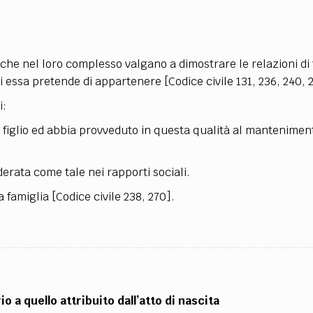
TEAM
AZIONE
COMITATO SCIENTIFICO
AUTORI
CURATORI
FOTOGRAFI
PARTNER
C
ti che nel loro complesso valgano a dimostrare le relazioni di 
EXTRA
i essa pretende di appartenere [Codice civile 131, 236, 240, 2
CODICI
RUBRICHE
LIBRI
PROCEEDINGS
PUBBLICITÀ
CONTATTI
i:
SOCIAL MEDIA
 figlio ed abbia provveduto in questa qualità al mantenimen
erata come tale nei rapporti sociali.
a famiglia [Codice civile 238, 270].
io a quello attribuito dall’atto di nascita