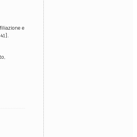
OLLABORA CON NOI
filiazione e
41].
to,