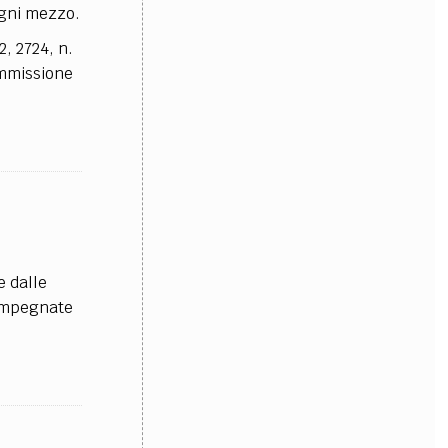
ogni mezzo.
, 2724, n.
ammissione
e dalle
 impegnate