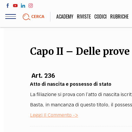
Salta
al
ACADEMY
RIVISTE
CODICI
RUBRICHE
CERCA
contenuto
principale
LIFE STYLE
SOCIETÀ
Capo II – Delle prove 
Sport, Cucina, Viaggi,
Politica, Attua
Moda
Educazione, Lavor
Art. 236
Atto di nascita e possesso di stato
STORIA E FILO
La filiazione si prova con l’atto di nascita iscri
Scienze stori
Basta, in mancanza di questo titolo, il possesso
umanistiche, Re
Leggi Il Commento ->