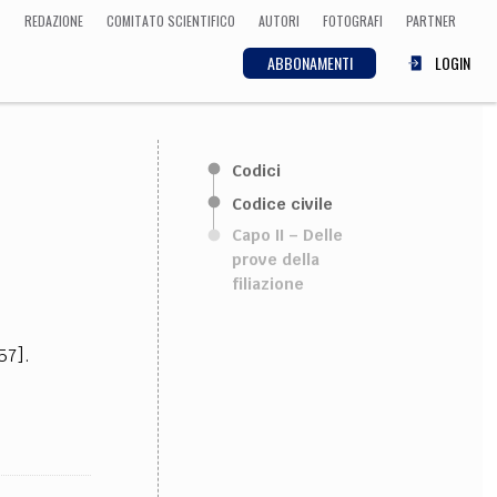
REDAZIONE
COMITATO SCIENTIFICO
AUTORI
FOTOGRAFI
PARTNER
ABBONAMENTI
LOGIN
SCIENZA
Codici
ECONOMIA
Matematica, Fisica,
Codice civile
Biologia, Cifrematica,
Capo II – Delle
Medicina
prove della
filiazione
CULTURA
57].
 Cinema, Musica,
Letteratura