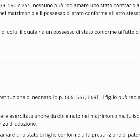
 239, 240 e 244, nessuno può reclamare uno stato contrario a
to nel matrimonio e il possesso di stato conforme all’atto stes
 di colui il quale ha un possesso di stato conforme all’atto di
sostituzione di neonato [c.p. 566, 567, 568], il figlio può re
essere esercitata anche da chi è nato nel matrimonio ma fu is
enza di adozione.
lamare uno stato di figlio conforme alla presunzione di pater