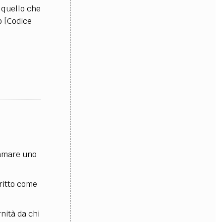
 quello che
so [Codice
clamare uno
critto come
nità da chi