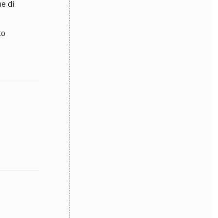
e di
to