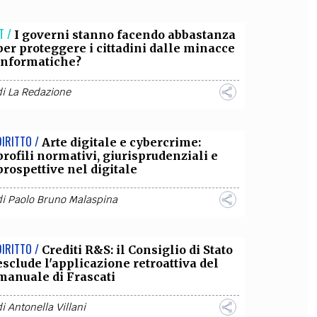
OLLABORA CON NOI
T /
I governi stanno facendo abbastanza
per proteggere i cittadini dalle minacce
informatiche?
di
La Redazione
DIRITTO /
Arte digitale e cybercrime:
profili normativi, giurisprudenziali e
prospettive nel digitale
di
Paolo Bruno Malaspina
DIRITTO /
Crediti R&S: il Consiglio di Stato
esclude l'applicazione retroattiva del
manuale di Frascati
di
Antonella Villani