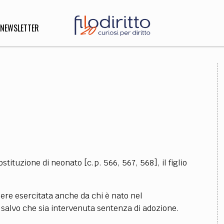
NEWSLETTER
DIRITTO
lità,
o, Esteri
SOFIA
INNOVAZIONE
ostituzione di neonato [c.p. 566, 567, 568], il figlio
che,
Scienze informatiche,
Arte,
ligione
Architettura, Ingegneria
ssere esercitata anche da chi è nato nel
, salvo che sia intervenuta sentenza di adozione.