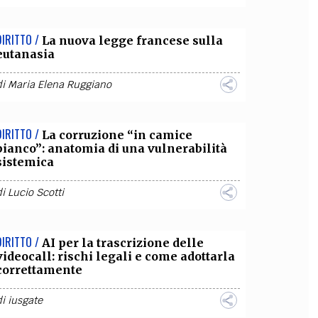
DIRITTO /
La nuova legge francese sulla
eutanasia
di
Maria Elena Ruggiano
DIRITTO /
La corruzione “in camice
bianco”: anatomia di una vulnerabilità
sistemica
di
Lucio Scotti
DIRITTO /
AI per la trascrizione delle
videocall: rischi legali e come adottarla
correttamente
di
iusgate