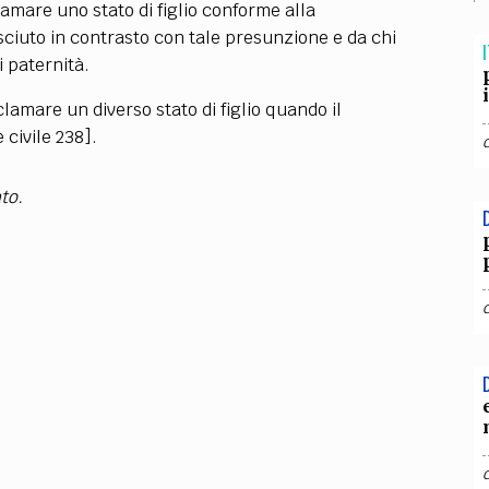
TEAM
lamare uno stato di figlio conforme alla
sciuto in contrasto con tale presunzione e da chi
AZIONE
COMITATO SCIENTIFICO
AUTORI
CURATORI
FOTOGRAFI
PARTNER
C
I
i paternità.
EXTRA
clamare un diverso stato di figlio quando il
civile 238].
CODICI
RUBRICHE
LIBRI
PROCEEDINGS
PUBBLICITÀ
CONTATTI
to.
SOCIAL MEDIA