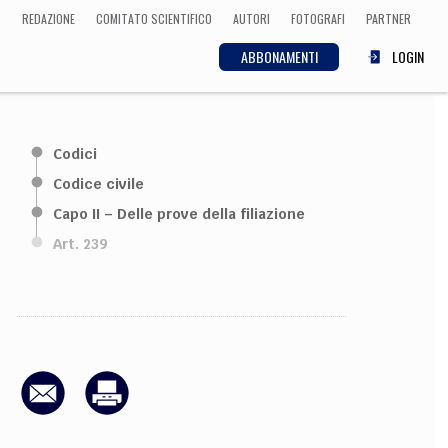
REDAZIONE
COMITATO SCIENTIFICO
AUTORI
FOTOGRAFI
PARTNER
ABBONAMENTI
LOGIN
SCIENZA
Codici
ECONOMIA
Matematica, Fisica,
Codice civile
Biologia, Cifrematica,
Capo II – Delle prove della filiazione
Medicina
Art. 239
CULTURA
 Cinema, Musica,
Letteratura