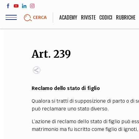
Salta
al
ACADEMY
RIVISTE
CODICI
RUBRICHE
CERCA
contenuto
principale
LIFE STYLE
SOCIETÀ
Art. 239
Sport, Cucina, Viaggi,
Politica, Attua
Moda
Educazione, Lavor
Reclamo dello stato di figlio
STORIA E FILO
Qualora si tratti di supposizione di parto o di s
Scienze stori
può reclamare uno stato diverso.
umanistiche, Re
L’azione di reclamo dello stato di figlio può e
matrimonio ma fu iscritto come figlio di ignoti