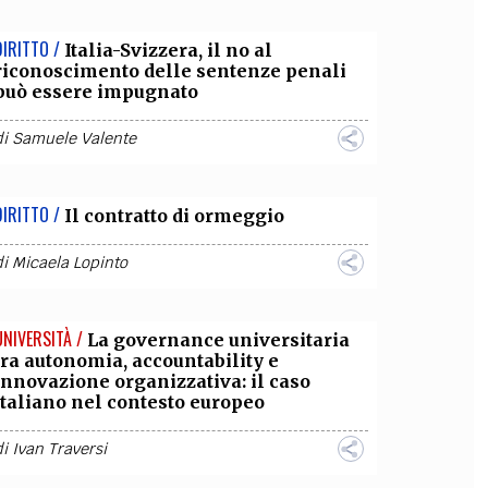
DIRITTO /
Italia-Svizzera, il no al
riconoscimento delle sentenze penali
può essere impugnato
di
Samuele Valente
DIRITTO /
Il contratto di ormeggio
di
Micaela Lopinto
UNIVERSITÀ /
La governance universitaria
tra autonomia, accountability e
innovazione organizzativa: il caso
italiano nel contesto europeo
di
Ivan Traversi