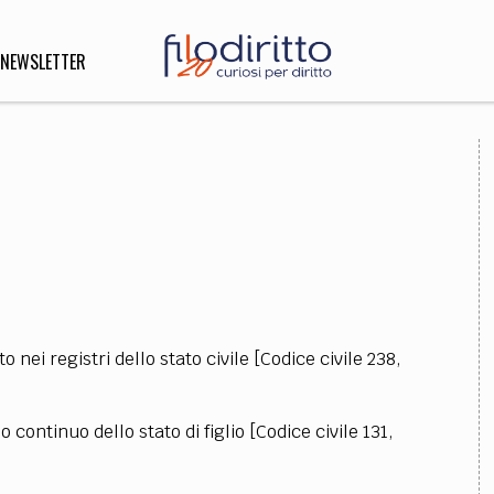
NEWSLETTER
DIRITTO
lità,
o, Esteri
SOFIA
INNOVAZIONE
to nei registri dello stato civile [Codice civile 238,
che,
Scienze informatiche,
Arte,
ligione
Architettura, Ingegneria
 continuo dello stato di figlio [Codice civile 131,