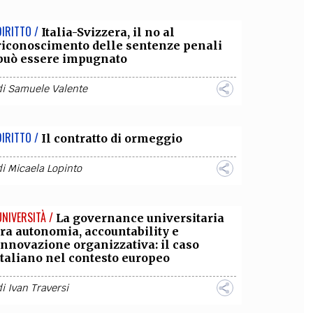
DIRITTO /
Italia-Svizzera, il no al
riconoscimento delle sentenze penali
può essere impugnato
di
Samuele Valente
DIRITTO /
Il contratto di ormeggio
di
Micaela Lopinto
UNIVERSITÀ /
La governance universitaria
tra autonomia, accountability e
innovazione organizzativa: il caso
italiano nel contesto europeo
di
Ivan Traversi