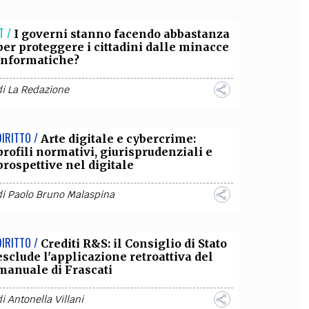
OLLABORA CON NOI
T /
I governi stanno facendo abbastanza
per proteggere i cittadini dalle minacce
informatiche?
di
La Redazione
DIRITTO /
Arte digitale e cybercrime:
profili normativi, giurisprudenziali e
prospettive nel digitale
di
Paolo Bruno Malaspina
DIRITTO /
Crediti R&S: il Consiglio di Stato
esclude l'applicazione retroattiva del
manuale di Frascati
di
Antonella Villani