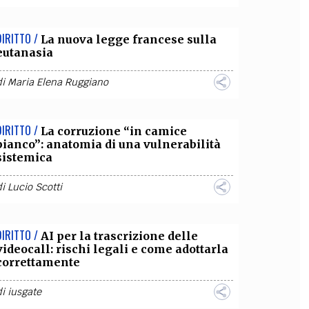
DIRITTO /
La nuova legge francese sulla
eutanasia
di
Maria Elena Ruggiano
DIRITTO /
La corruzione “in camice
bianco”: anatomia di una vulnerabilità
sistemica
di
Lucio Scotti
DIRITTO /
AI per la trascrizione delle
videocall: rischi legali e come adottarla
correttamente
di
iusgate