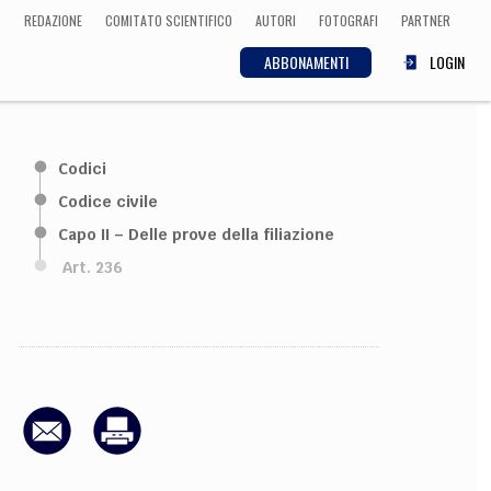
REDAZIONE
COMITATO SCIENTIFICO
AUTORI
FOTOGRAFI
PARTNER
ABBONAMENTI
LOGIN
SCIENZA
Codici
ECONOMIA
Matematica, Fisica,
Codice civile
Biologia, Cifrematica,
Capo II – Delle prove della filiazione
Medicina
Art. 236
CULTURA
 Cinema, Musica,
Letteratura