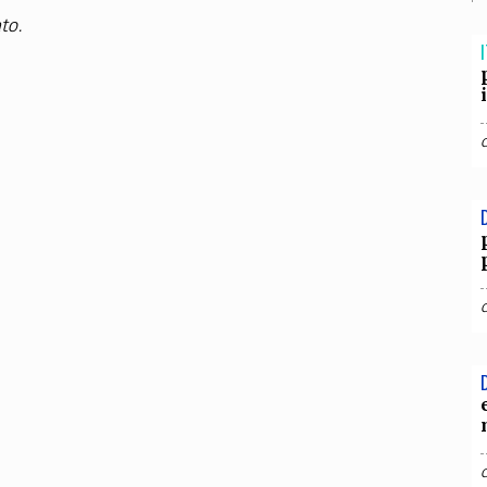
TEAM
to.
AZIONE
COMITATO SCIENTIFICO
AUTORI
CURATORI
FOTOGRAFI
PARTNER
C
I
EXTRA
CODICI
RUBRICHE
LIBRI
PROCEEDINGS
PUBBLICITÀ
CONTATTI
SOCIAL MEDIA