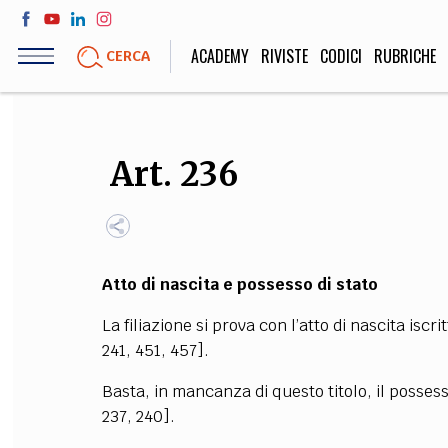
Salta
al
ACADEMY
RIVISTE
CODICI
RUBRICHE
CERCA
contenuto
principale
LIFE STYLE
SOCIETÀ
Art. 236
Sport, Cucina, Viaggi,
Politica, Attua
Moda
Educazione, Lavor
Atto di nascita e possesso di stato
STORIA E FILO
La filiazione si prova con l’atto di nascita iscrit
Scienze stori
241, 451, 457].
umanistiche, Re
Basta, in mancanza di questo titolo, il possesso
237, 240].