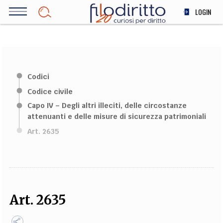
Salta
LOGIN
al
contenuto
DIRITTO
principale
ECONOMIA
SOCIETÀ
Codici
MEDICINA
Codice civile
SCIENZA
Capo IV – Degli altri illeciti, delle circostanze
STORIA E FILOSOFIA
attenuanti e delle misure di sicurezza patrimoniali
INNOVAZIONE
Art. 2635
ALTRO
TEAM
FILODIRITTO
REDAZIONE
COMITATO SCIENTIFICO
AUTORI
CURATORI
Art. 2635
FOTOGRAFI
PARTNER
COLLABORA CON NOI