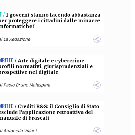
OLLABORA CON NOI
T /
I governi stanno facendo abbastanza
per proteggere i cittadini dalle minacce
informatiche?
di
La Redazione
DIRITTO /
Arte digitale e cybercrime:
profili normativi, giurisprudenziali e
prospettive nel digitale
di
Paolo Bruno Malaspina
DIRITTO /
Crediti R&S: il Consiglio di Stato
esclude l'applicazione retroattiva del
manuale di Frascati
di
Antonella Villani