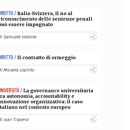
DIRITTO /
Italia-Svizzera, il no al
riconoscimento delle sentenze penali
può essere impugnato
di
Samuele Valente
DIRITTO /
Il contratto di ormeggio
di
Micaela Lopinto
UNIVERSITÀ /
La governance universitaria
tra autonomia, accountability e
innovazione organizzativa: il caso
italiano nel contesto europeo
di
Ivan Traversi