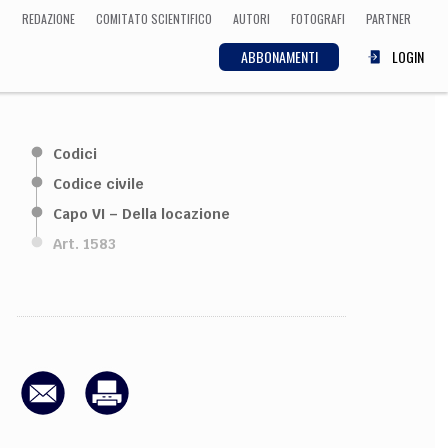
REDAZIONE
COMITATO SCIENTIFICO
AUTORI
FOTOGRAFI
PARTNER
ABBONAMENTI
LOGIN
SCIENZA
Codici
ECONOMIA
Matematica, Fisica,
Codice civile
Biologia, Cifrematica,
Capo VI – Della locazione
Medicina
Art. 1583
CULTURA
 Cinema, Musica,
Letteratura