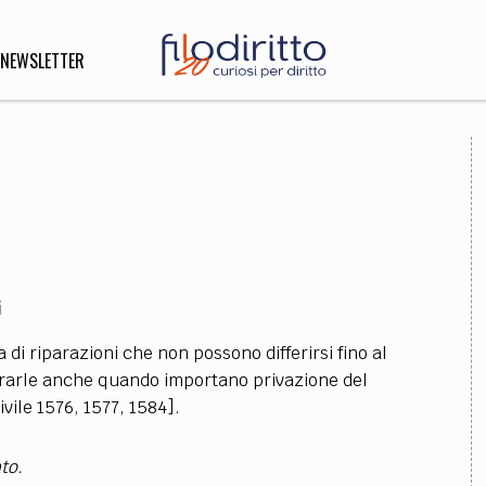
NEWSLETTER
DIRITTO
lità,
o, Esteri
i
SOFIA
INNOVAZIONE
di riparazioni che non possono differirsi fino al
che,
Scienze informatiche,
Arte,
lerarle anche quando importano privazione del
ligione
Architettura, Ingegneria
vile 1576, 1577, 1584].
to.