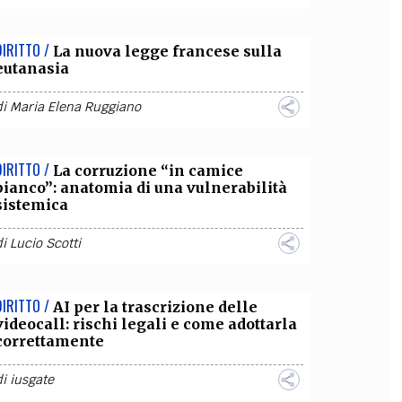
DIRITTO /
La nuova legge francese sulla
eutanasia
di
Maria Elena Ruggiano
DIRITTO /
La corruzione “in camice
bianco”: anatomia di una vulnerabilità
sistemica
di
Lucio Scotti
DIRITTO /
AI per la trascrizione delle
videocall: rischi legali e come adottarla
correttamente
di
iusgate