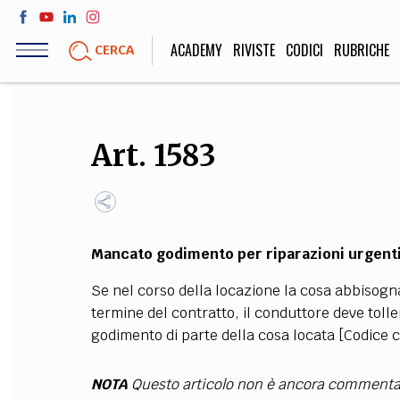
Salta
al
ACADEMY
RIVISTE
CODICI
RUBRICHE
CERCA
contenuto
principale
LIFE STYLE
SOCIETÀ
Art. 1583
Sport, Cucina, Viaggi,
Politica, Attua
Moda
Educazione, Lavor
Mancato godimento per riparazioni urgent
STORIA E FILO
Se nel corso della locazione la cosa abbisogna 
Scienze stori
termine del contratto, il conduttore deve tol
umanistiche, Re
godimento di parte della cosa locata [Codice ci
NOTA
Questo articolo non è ancora commenta