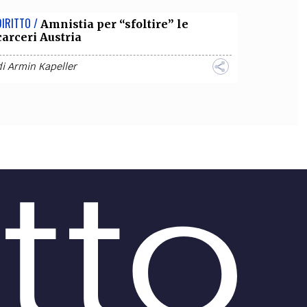
DIRITTO /
Amnistia per “sfoltire” le
carceri Austria
di
Armin Kapeller