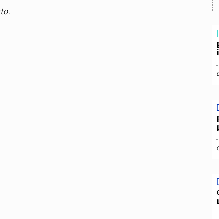
TEAM
to.
AZIONE
COMITATO SCIENTIFICO
AUTORI
CURATORI
FOTOGRAFI
PARTNER
C
I
EXTRA
CODICI
RUBRICHE
LIBRI
PROCEEDINGS
PUBBLICITÀ
CONTATTI
SOCIAL MEDIA