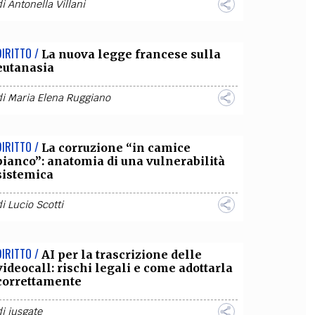
di
Antonella Villani
DIRITTO /
La nuova legge francese sulla
eutanasia
di
Maria Elena Ruggiano
DIRITTO /
La corruzione “in camice
bianco”: anatomia di una vulnerabilità
sistemica
di
Lucio Scotti
DIRITTO /
AI per la trascrizione delle
videocall: rischi legali e come adottarla
correttamente
di
iusgate