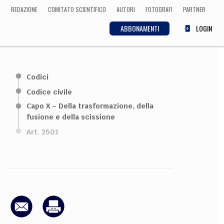
REDAZIONE
COMITATO SCIENTIFICO
AUTORI
FOTOGRAFI
PARTNER
ABBONAMENTI
LOGIN
SCIENZA
Codici
ECONOMIA
Matematica, Fisica,
Codice civile
Biologia, Cifrematica,
Capo X – Della trasformazione, della
Medicina
fusione e della scissione
Art. 2501
CULTURA
 Cinema, Musica,
Letteratura