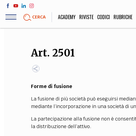
Salta
al
ACADEMY
RIVISTE
CODICI
RUBRICHE
CERCA
contenuto
principale
LIFE STYLE
SOCIETÀ
Art. 2501
Sport, Cucina, Viaggi,
Politica, Attua
Moda
Educazione, Lavor
Forme di fusione
STORIA E FILO
La fusione di più società può eseguirsi median
Scienze stori
mediante l’incorporazione in una società di un
umanistiche, Re
La partecipazione alla fusione non è consentit
la distribuzione dell’attivo.