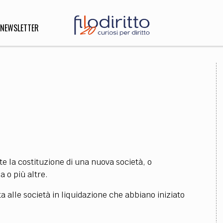
NEWSLETTER
DIRITTO
lità,
o, Esteri
SOFIA
INNOVAZIONE
te la costituzione di una nuova società, o
che,
Scienze informatiche,
Arte,
a o più altre.
ligione
Architettura, Ingegneria
a alle società in liquidazione che abbiano iniziato