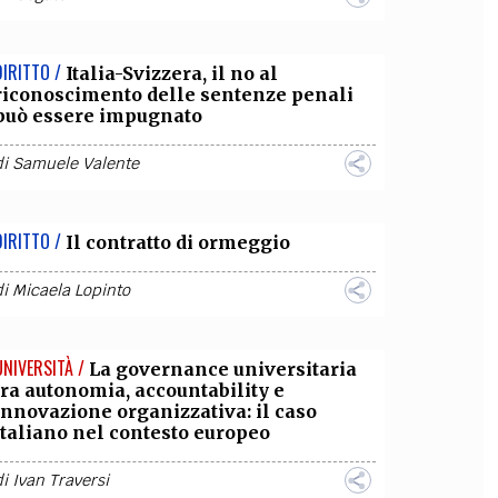
DIRITTO /
Italia-Svizzera, il no al
riconoscimento delle sentenze penali
può essere impugnato
di
Samuele Valente
DIRITTO /
Il contratto di ormeggio
di
Micaela Lopinto
UNIVERSITÀ /
La governance universitaria
tra autonomia, accountability e
innovazione organizzativa: il caso
italiano nel contesto europeo
di
Ivan Traversi