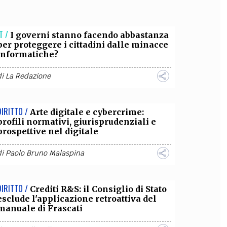
OLLABORA CON NOI
T /
I governi stanno facendo abbastanza
per proteggere i cittadini dalle minacce
informatiche?
di
La Redazione
DIRITTO /
Arte digitale e cybercrime:
profili normativi, giurisprudenziali e
prospettive nel digitale
di
Paolo Bruno Malaspina
DIRITTO /
Crediti R&S: il Consiglio di Stato
esclude l'applicazione retroattiva del
manuale di Frascati