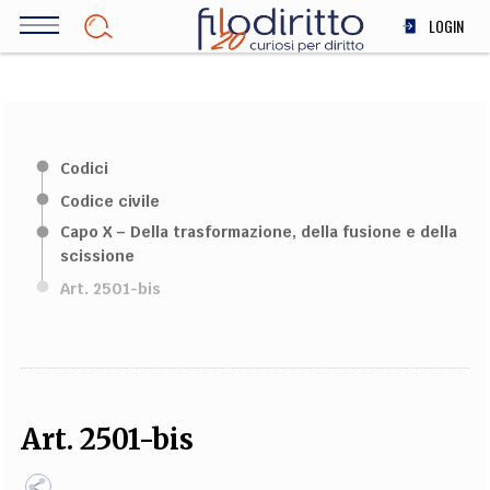
Salta
LOGIN
al
contenuto
DIRITTO
principale
ECONOMIA
SOCIETÀ
Codici
MEDICINA
Codice civile
SCIENZA
Capo X – Della trasformazione, della fusione e della
STORIA E FILOSOFIA
scissione
INNOVAZIONE
Art. 2501-bis
ALTRO
TEAM
FILODIRITTO
REDAZIONE
COMITATO SCIENTIFICO
AUTORI
CURATORI
Art. 2501-bis
FOTOGRAFI
PARTNER
COLLABORA CON NOI