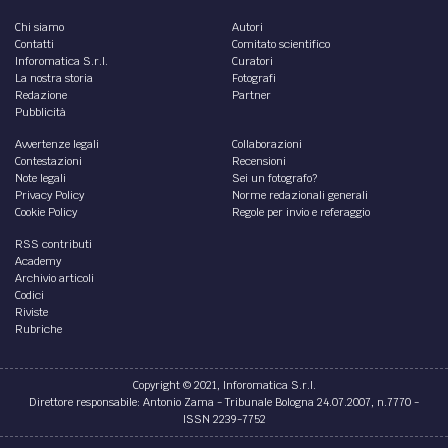
Chi siamo
Autori
Contatti
Comitato scientifico
Inforomatica S.r.l.
Curatori
La nostra storia
Fotografi
Redazione
Partner
Pubblicità
Avvertenze legali
Collaborazioni
Contestazioni
Recensioni
Note legali
Sei un fotografo?
Privacy Policy
Norme redazionali generali
Cookie Policy
Regole per invio e referaggio
RSS contributi
Academy
Archivio articoli
Codici
Riviste
Rubriche
Copyright © 2021, Inforomatica S.r.l.
Direttore responsabile: Antonio Zama - Tribunale Bologna 24.07.2007, n.7770 -
ISSN 2239-7752