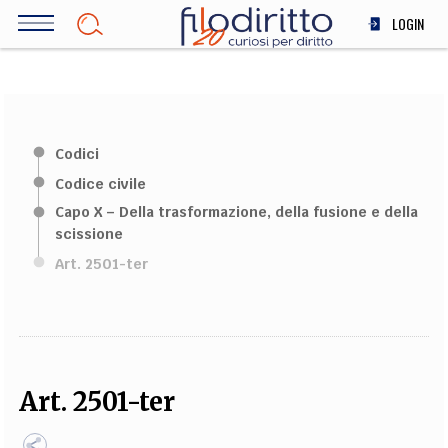
Salta
LOGIN
al
contenuto
DIRITTO
principale
ECONOMIA
SOCIETÀ
Codici
MEDICINA
Codice civile
SCIENZA
Capo X – Della trasformazione, della fusione e della
STORIA E FILOSOFIA
scissione
INNOVAZIONE
Art. 2501-ter
ALTRO
TEAM
FILODIRITTO
REDAZIONE
COMITATO SCIENTIFICO
AUTORI
CURATORI
Art. 2501-ter
FOTOGRAFI
PARTNER
COLLABORA CON NOI