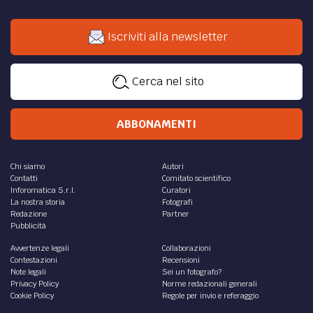
Iscriviti alla newsletter
Cerca nel sito
ABBONAMENTI
Chi siamo
Autori
Contatti
Comitato scientifico
Inforomatica S.r.l.
Curatori
La nostra storia
Fotografi
Redazione
Partner
Pubblicità
Avvertenze legali
Collaborazioni
Contestazioni
Recensioni
Note legali
Sei un fotografo?
Privacy Policy
Norme redazionali generali
Cookie Policy
Regole per invio e referaggio