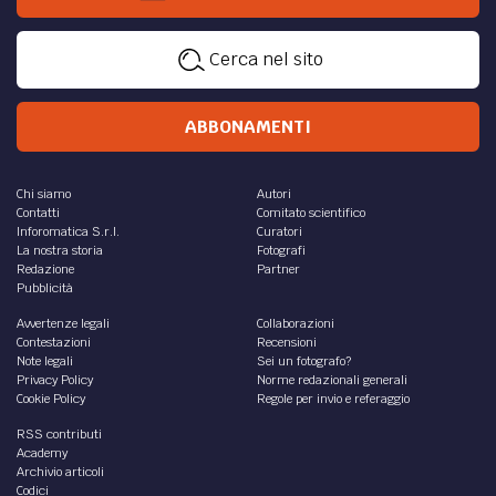
Cerca nel sito
ABBONAMENTI
Chi siamo
Autori
Contatti
Comitato scientifico
Inforomatica S.r.l.
Curatori
La nostra storia
Fotografi
Redazione
Partner
Pubblicità
Avvertenze legali
Collaborazioni
Contestazioni
Recensioni
Note legali
Sei un fotografo?
Privacy Policy
Norme redazionali generali
Cookie Policy
Regole per invio e referaggio
RSS contributi
Academy
Archivio articoli
Codici