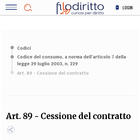
Salta
LOGIN
al
contenuto
DIRITTO
principale
ECONOMIA
SOCIETÀ
Codici
MEDICINA
Codice del consumo, a norma dell’articolo 7 della
SCIENZA
legge 29 luglio 2003, n. 229
STORIA E FILOSOFIA
Art. 89 - Cessione del contratto
INNOVAZIONE
ALTRO
TEAM
Art. 89 - Cessione del contratto
FILODIRITTO
REDAZIONE
COMITATO SCIENTIFICO
AUTORI
CURATORI
FOTOGRAFI
PARTNER
COLLABORA CON NOI