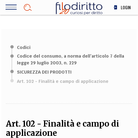
Salta
LOGIN
al
contenuto
DIRITTO
principale
ECONOMIA
SOCIETÀ
Codici
MEDICINA
Codice del consumo, a norma dell’articolo 7 della
SCIENZA
legge 29 luglio 2003, n. 229
STORIA E FILOSOFIA
SICUREZZA DEI PRODOTTI
INNOVAZIONE
Art. 102 - Finalità e campo di applicazione
ALTRO
TEAM
FILODIRITTO
REDAZIONE
COMITATO SCIENTIFICO
AUTORI
CURATORI
Art. 102 - Finalità e campo di
FOTOGRAFI
PARTNER
COLLABORA CON NOI
applicazione