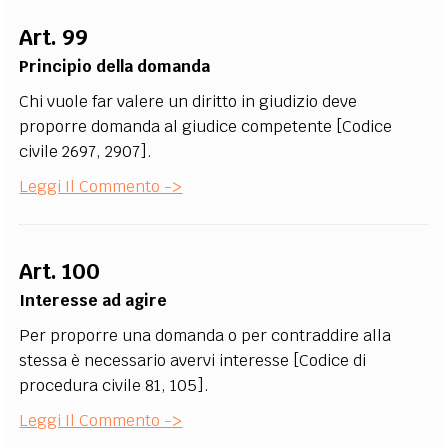
EXTRA
Art. 99
CODICI
RUBRICHE
LIBRI
PROCEEDINGS
PUBBLICITÀ
CONTATTI
Principio della domanda
Chi vuole far valere un diritto in giudizio deve
SOCIAL MEDIA
proporre domanda al giudice competente [Codice
civile 2697, 2907].
Leggi Il Commento ->
Art. 100
Interesse ad agire
Per proporre una domanda o per contraddire alla
stessa è necessario avervi interesse [Codice di
procedura civile 81, 105].
Leggi Il Commento ->