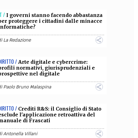
OLLABORA CON NOI
T /
I governi stanno facendo abbastanza
per proteggere i cittadini dalle minacce
informatiche?
di
La Redazione
DIRITTO /
Arte digitale e cybercrime:
profili normativi, giurisprudenziali e
prospettive nel digitale
di
Paolo Bruno Malaspina
DIRITTO /
Crediti R&S: il Consiglio di Stato
esclude l'applicazione retroattiva del
manuale di Frascati
di
Antonella Villani