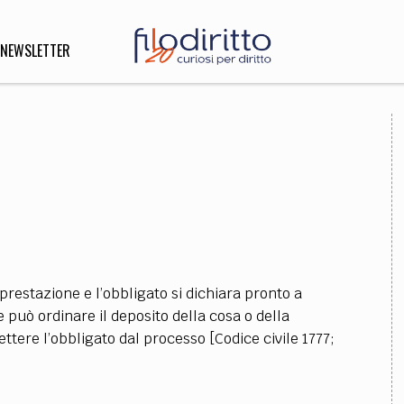
NEWSLETTER
DIRITTO
lità,
o, Esteri
SOFIA
INNOVAZIONE
prestazione e l’obbligato si dichiara pronto a
che,
Scienze informatiche,
Arte,
ce può ordinare il deposito della cosa o della
ligione
Architettura, Ingegneria
tere l’obbligato dal processo [Codice civile 1777;