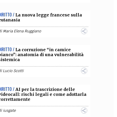
DIRITTO /
La nuova legge francese sulla
eutanasia
di
Maria Elena Ruggiano
DIRITTO /
La corruzione “in camice
bianco”: anatomia di una vulnerabilità
sistemica
di
Lucio Scotti
DIRITTO /
AI per la trascrizione delle
videocall: rischi legali e come adottarla
correttamente
di
iusgate