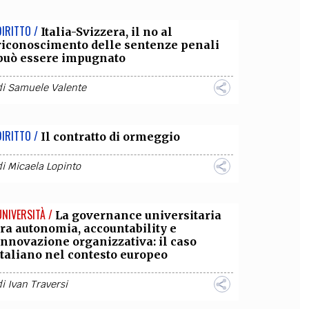
DIRITTO /
Italia-Svizzera, il no al
riconoscimento delle sentenze penali
può essere impugnato
di
Samuele Valente
DIRITTO /
Il contratto di ormeggio
di
Micaela Lopinto
UNIVERSITÀ /
La governance universitaria
tra autonomia, accountability e
innovazione organizzativa: il caso
italiano nel contesto europeo
di
Ivan Traversi