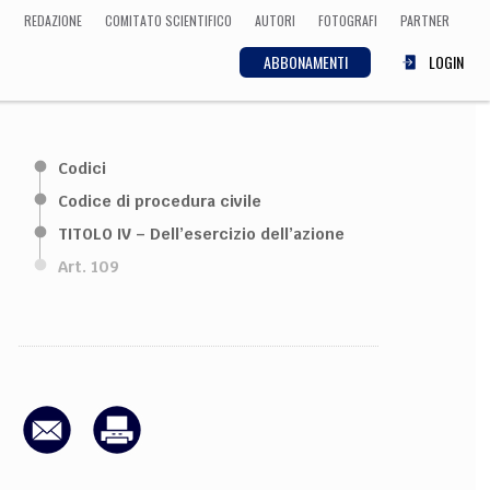
REDAZIONE
COMITATO SCIENTIFICO
AUTORI
FOTOGRAFI
PARTNER
ABBONAMENTI
LOGIN
SCIENZA
Codici
ECONOMIA
Matematica, Fisica,
Codice di procedura civile
Biologia, Cifrematica,
TITOLO IV – Dell’esercizio dell’azione
Medicina
Art. 109
CULTURA
 Cinema, Musica,
Letteratura