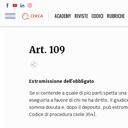
Salta
al
ACADEMY
RIVISTE
CODICI
RUBRICHE
CERCA
contenuto
principale
LIFE STYLE
SOCIETÀ
Art. 109
Sport, Cucina, Viaggi,
Politica, Attua
Moda
Educazione, Lavor
Estromissione dell’obbligato
STORIA E FILO
Se si contende a quale di più parti spetta una 
Scienze stori
eseguirla a favore di chi ne ha diritto, il giudi
umanistiche, Re
somma dovuta e, dopo il deposito, può estromet
Codice di procedura civile 354].