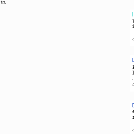
TEAM
to.
AZIONE
COMITATO SCIENTIFICO
AUTORI
CURATORI
FOTOGRAFI
PARTNER
C
I
EXTRA
CODICI
RUBRICHE
LIBRI
PROCEEDINGS
PUBBLICITÀ
CONTATTI
SOCIAL MEDIA