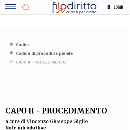
Salta
LOGIN
al
contenuto
DIRITTO
principale
ECONOMIA
SOCIETÀ
Codici
MEDICINA
Codice di procedura penale
SCIENZA
CAPO II - PROCEDIMENTO
STORIA E FILOSOFIA
INNOVAZIONE
ALTRO
TEAM
CAPO II - PROCEDIMENTO
FILODIRITTO
REDAZIONE
COMITATO SCIENTIFICO
AUTORI
CURATORI
FOTOGRAFI
PARTNER
COLLABORA CON NOI
a cura di
Vincenzo Giuseppe Giglio
Note introduttive