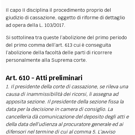
EXTRA
Il capo II disciplina il procedimento proprio del
CODICI
RUBRICHE
LIBRI
PROCEEDINGS
PUBBLICITÀ
CONTATTI
giudizio di cassazione, oggetto di riforme di dettaglio
ad opera della L. 103/2017.
SOCIAL MEDIA
Si sottolinea tra queste l’abolizione del primo periodo
del primo comma dell’art. 613 cui è conseguita
l’abolizione della facoltà delle parti di ricorrere
personalmente alla Suprema corte.
Art. 610 - Atti preliminari
1. Il presidente della corte di cassazione, se rileva una
causa di inammissibilità dei ricorsi, li assegna ad
apposita sezione. Il presidente della sezione fissa la
data per la decisione in camera di consiglio. La
cancelleria dà comunicazione del deposito degli atti e
della data dell’udienza al procuratore generale ed ai
difensori nel termine di cui al comma 5. L’avviso